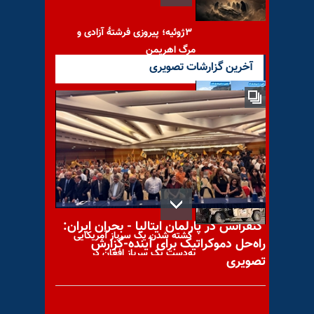
۳ژوئیه؛ پیروزی فرشتهٔ آزادی و
مرگ اهریمن
آخرین گزارشات تصویری
کارزارجهانی نه به اعدام؛
گرامیداشت مجاهدان و
شورشگران سربه‌دار لندن و کلن
کنفرانس در پارلمان ایتالیا - بحران ایران:
کشته شدن یک سرباز آمریکایی
راه‌حل دموکراتیک برای آینده-گزارش
به‌دست یک سرباز افغان در
تصویری
جلال آباد