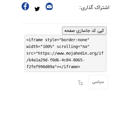
اشتراک گذاری:
کپی کد جاسازی صفحه
<iframe style="border:none"
width="100%" scrolling="no"
src="https://www.mojahedin.org/if
/64a1a29d-f0d6-4c84-8065-
f2fef990d89a"></iframe>
سیاسی