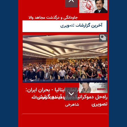
جاودانگی و درگذشت مجاهد والا
حسین شریعتی
آخرین گزارشات تصویری
آمریکا یک فرد و شش شرکت و
صرافی رمز ارز مرتبط با
کنفرانس در پارلمان ایتالیا - بحران ایران:
راه‌حل دموکراتیک برای آینده-گزارش
با یاد مجاهد شهید نعمت الله
تصویری
شاهرخی