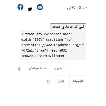
اشتراک گذاری:
کپی کد جاسازی صفحه
<iframe style="border:none"
width="100%" scrolling="no"
src="https://www.mojahedin.org/if
/d72a1c43-aa74-49ad-a832-
3e0620a38281"></iframe>
سوریه
حمله موشکی
خاورمیانه
جهان