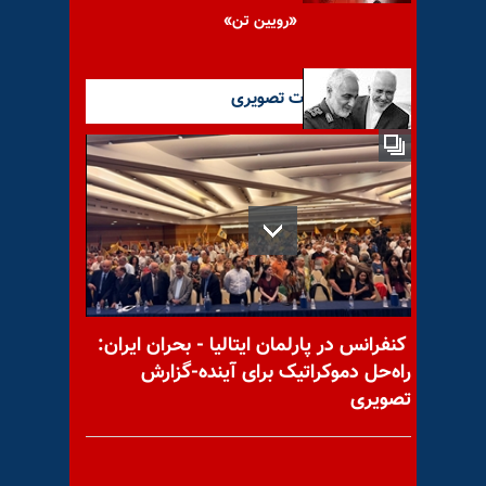
«رویین تن»
آخرین گزارشات تصویری
دو روی یک سکه!
زبان درازی عظما !
کنفرانس در پارلمان ایتالیا - بحران ایران:
راه‌حل دموکراتیک برای آینده-گزارش
تصویری
گفتگوی سیاسی-تحولات
سیاسی در جامعه تحت حاکمیت
آخوندی