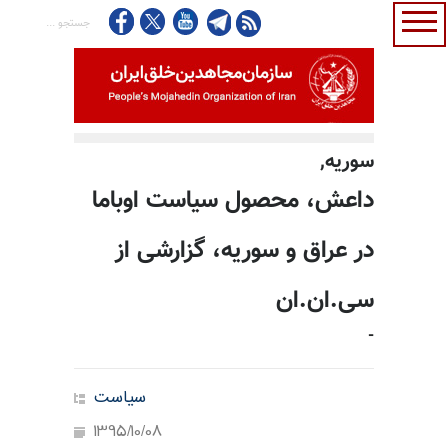
سوريه,
داعش، محصول سیاست اوباما
در عراق و سوریه، گزارشی از
سی.ان.ان
-
سیاست
1395/10/08