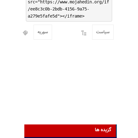
src="https://www.mojahedin.org/if
/ee8c3c0b-2bdb-4156-9a75-
a279e5fafe5d"></iframe>
سیاست
سوریه
گزیده ها