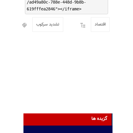
/ad49a80c-788e-448d-9b8b-
619fffea2846"></iframe>
اقتصاد
تشدید سرکوب
گزیده ها