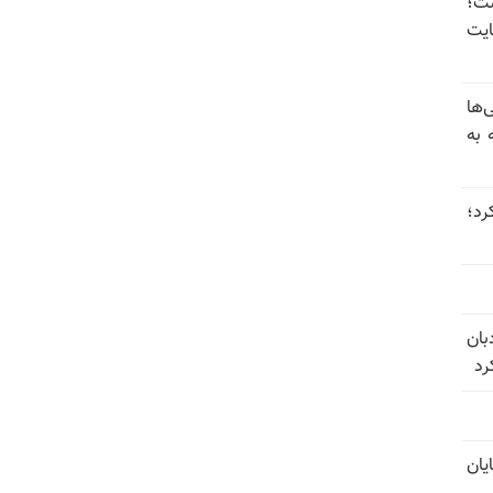
 گذاشت؛
یت
‌ها
 به
 عبور کرد؛
بان
رد
یان