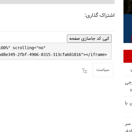
اشتراک گذاری:
کپی کد جاسازی صفحه
100%" scrolling="no"
bd8e349-2fbf-4906-8315-313cfa681816"></iframe>
سیاست
رجی
د
 با
 سر
دق