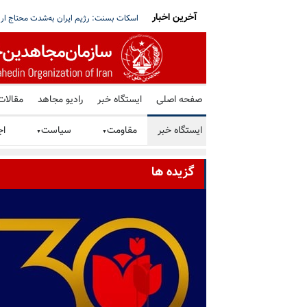
آخرین اخبار
دها بر سر جانشینی خامنه‌ای؛ «دفتر آقا به سمت
مهدی ابریشمچی در سی‌امین گلریزان همیاری
صفحه اصلی
ایستگاه خبر
رادیو مجاهد
مقالات
ایستگاه خبر
مقاومت
سیاست
اج
▼
▼
گزیده ها