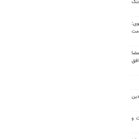
جنگ
وی:
ومت
مضا
افق
دین
ت و