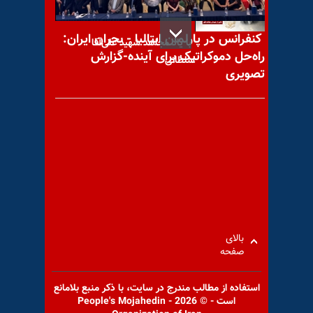
کنفرانس در پارلمان ایتالیا - بحران ایران:
با یاد مجاهد شهید علی‌آقا
راه‌حل دموکراتیک برای آینده-گزارش
سلطانی
تصویری
با یاد مجاهد شهید محمود وطن
پرست
بالای
با یاد مجاهد شهید تیمور رضایی
صفحه
استفاده از مطالب مندرج در سايت، با ذكر منبع بلامانع
است - © 2026 - People's Mojahedin