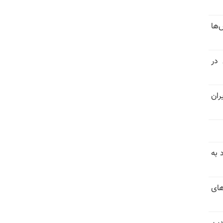
‌ها
 در
ران
 به
های