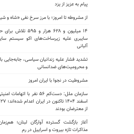
پیام به عزیز از یزد
از مشروطه تا امروز؛ با مرز سرخ نفی «شاه و شی
۱۴ میلیون و ۶۲۸ هزار و ۵۹۵ تلاش ب
سایبری علیه زیرساخت‌های اکو سیستم سای
آلبانی
تشدید فشار علیه زندانیان سیاسی، جابه‌جایی با 
و محرومیت‌های ضدانسانی
مشروطیت در نجوا با ایران امروز
سازمان ملل: دست‌کم ۵۶ نفر با اتهامات ام
اسف
از معترضان بودند
آغاز بازگشت گسترده آوارگان لبنان؛ هم‌زمان
مذاکرات تازه بیروت و اسراییل در رم