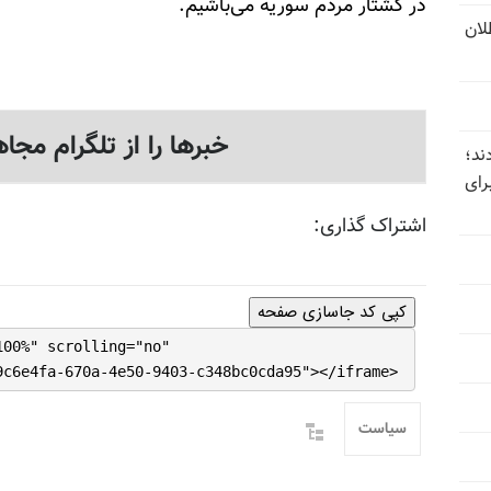
در کشتار مردم سوریه می‌باشیم.
تل‌عام ۱۳۶۷؛ بطلان
خبرها را از تلگرام مجاه
ند؛
رای
اشتراک گذاری:
کپی کد جاسازی صفحه
100%" scrolling="no"
9c6e4fa-670a-4e50-9403-c348bc0cda95"></iframe>
سیاست