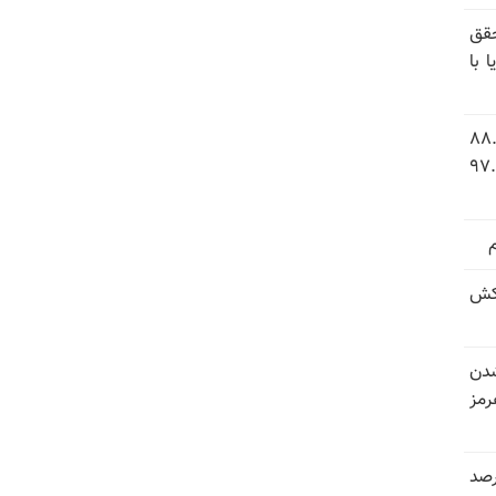
قق
 با
 شاخص فلاکت در ایران؛ تورم ۸۸.۶
 ۹.۱ درصد به سطح بی‌سابقه ۹۷.۷
کش
شدن
رمز
 خرداد و تیر بیش از ۳۰۰درصد