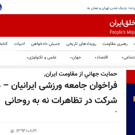
واشنگتن و لندن بر امنیت تنگه هرمز تأکید کردند؛ 
رهبری مقاومت
رویدادهای تاریخی
جنبش دادخواهی
ادبیات
کتابخ
تماعی
اقتصاد
جهان
علمی و تکنولوژی
▼
▼
▼
▼
حمايت جهاني از مقاومت ایران,
فراخوان جامعه ورزشی ایرانیان – د
شرکت در تظاهرات نه به روحانی
-
1394/08/21