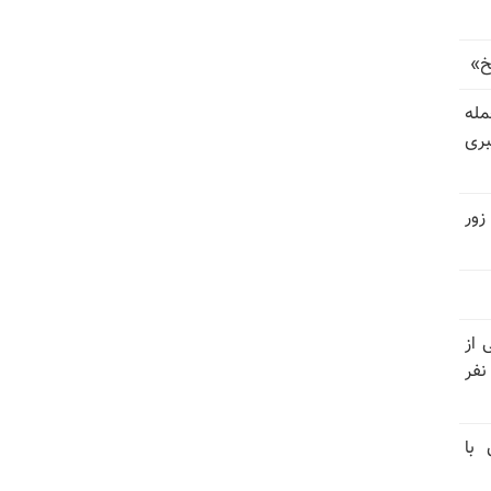
خ»
رای حمله
بری
زور
نیتی از
ند ۱۴۰۴ تاکنون در ایران اعدام شده‌اند؛ ۲۷ نفر
 با