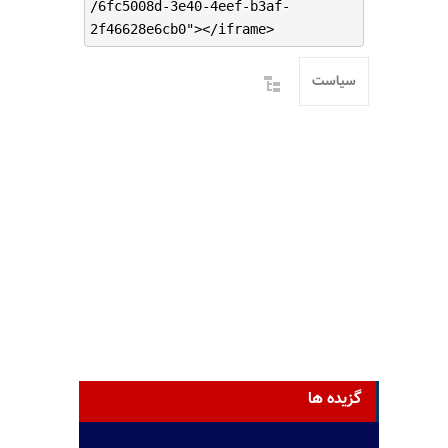
/6fc5008d-3e40-4eef-b3af-
2f46628e6cb0"></iframe>
سیاست
گزیده ها