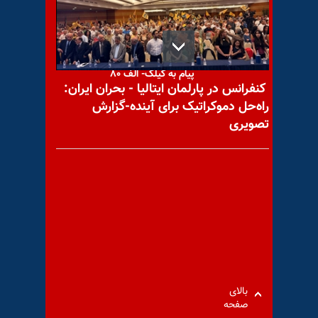
پیام به گیلک- الف ۸۰
کنفرانس در پارلمان ایتالیا - بحران ایران:
راه‌حل دموکراتیک برای آینده-گزارش
تصویری
هشدار آژانس بین‌المللی انرژی
اتمی در رابطه با بخشی از اورانیوم
غنی‌شده
هشدار خودی‌های نظام:
بالای
کشور‌های همسایه پول‌هایمان را
صفحه
نمی‌دهند و نفت را با