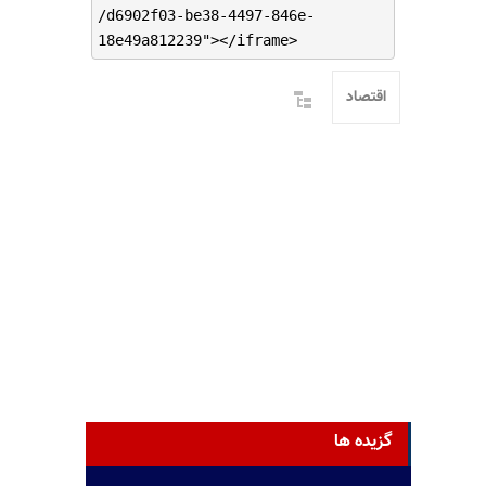
/d6902f03-be38-4497-846e-
18e49a812239"></iframe>
اقتصاد
گزیده ها