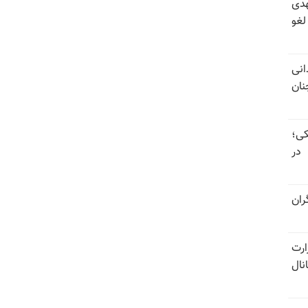
هدی
لغو
د یک‌هزار و ۵۰۰ زندانی
هم‌چنان
کی؛
 در
ران
ارت
نال