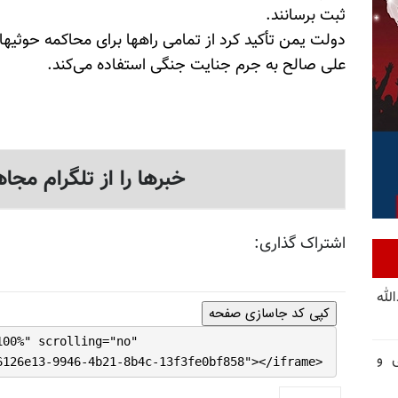
ثبت برسانند.
دولت یمن تأکید کرد از تمامی راهها برای محاکمه حوثیها
علی صالح به جرم جنایت جنگی استفاده می‌کند.
خبرها را از تلگرام مجاه
اشتراک گذاری:
لله
کپی کد جاسازی صفحه
100%" scrolling="no"
ی و
6126e13-9946-4b21-8b4c-13f3fe0bf858"></iframe>