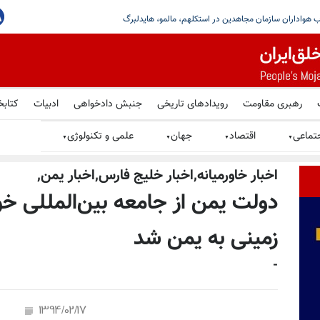
میه بنزین «قطعی» است
رهبری مقاومت
رویدادهای تاریخی
جنبش دادخواهی
ادبیات
کتابخ
تماعی
اقتصاد
جهان
علمی و تکنولوژی
▼
▼
▼
▼
اخبار خاورمیانه,اخبار خليج فارس,اخبار يمن,
دولت یمن از جامعه بین‌المللی خو
زمینی به یمن شد
-
1394/02/17