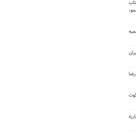
تاب
مو،
میه
ران
درضا
وت
رزه