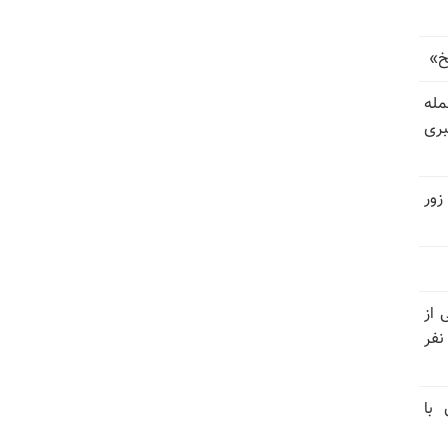
خ»
رای حمله
بری
زور
نیتی از
ند ۱۴۰۴ تاکنون در ایران اعدام شده‌اند؛ ۲۷ نفر
 با