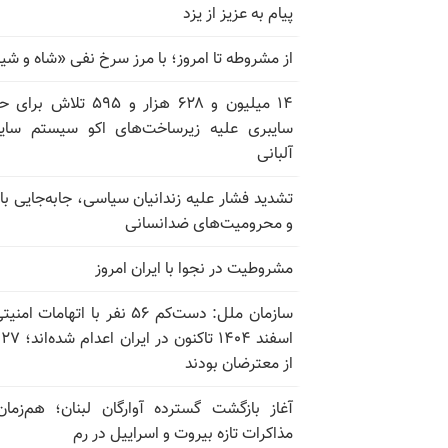
پیام به عزیز از یزد
از مشروطه تا امروز؛ با مرز سرخ نفی «شاه و شی
۱۴ میلیون و ۶۲۸ هزار و ۵۹۵ تلاش ب
سایبری علیه زیرساخت‌های اکو سیستم سای
آلبانی
تشدید فشار علیه زندانیان سیاسی، جابه‌جایی با 
و محرومیت‌های ضدانسانی
مشروطیت در نجوا با ایران امروز
سازمان ملل: دست‌کم ۵۶ نفر با اتهامات ام
اسف
از معترضان بودند
آغاز بازگشت گسترده آوارگان لبنان؛ هم‌زمان
مذاکرات تازه بیروت و اسراییل در رم