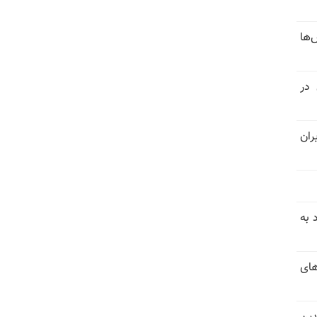
‌ها
 در
ران
 به
های