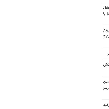
قق
 با
 شاخص فلاکت در ایران؛ تورم ۸۸.۶
 ۹.۱ درصد به سطح بی‌سابقه ۹۷.۷
کش
شدن
رمز
 خرداد و تیر بیش از ۳۰۰درصد