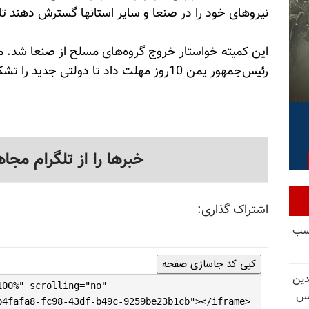
نیروهای خود را در صنعا و سایر استانها گسترش دهند تا
این کمیته خواستار خروج گروه‌های مسلح از صنعا شد. متع
رئیس‌جمهور یمن 10روز مهلت داد تا دولتی جدید را تشکیل دهد.
خبرها را از تلگرام مجاه
اشتراک گذاری:
کسب
کپی کد جاسازی صفحه
دین
100%" scrolling="no"
یس
b4fafa8-fc98-43df-b49c-9259be23b1cb"></iframe>