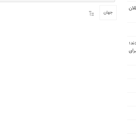
تل‌عام ۱۳۶۷؛ بطلان
جهان
ند؛
رای