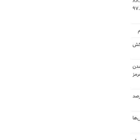
 شاخص فلاکت در ایران؛ تورم ۸۸.۶
 ۹.۱ درصد به سطح بی‌سابقه ۹۷.۷
کش
شدن
رمز
 خرداد و تیر بیش از ۳۰۰درصد
‌ها