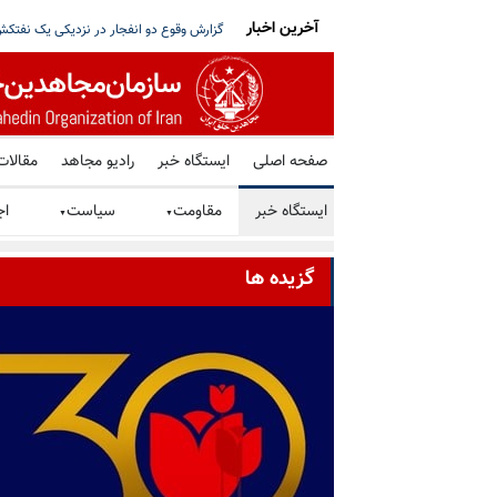
آخرین اخبار
ت بر سر مذاکره با آمریکا و استعفای پزشکیان
ترامپ: توافق با رژیم ایران را ترجیح می‌دهم
صفحه اصلی
ایستگاه خبر
رادیو مجاهد
مقالات
ایستگاه خبر
مقاومت
سیاست
اج
▼
▼
گزیده ها