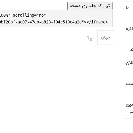
کپی کد جاسازی صفحه
اما
100%" scrolling="no"
bbf20bf-ac07-47eb-a828-f04c510c4a2d"></iframe>
کره
جهان
م
تل‌عام ۱۳۶۷؛ بطلان
کسب
دین
یس