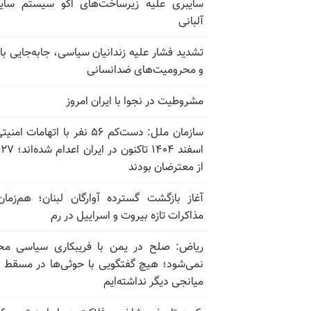
سایبری علیه زیرساخت‌های اکو سیستم سای
آلبانی
تشدید فشار علیه زندانیان سیاسی، جابه‌جایی با 
و محرومیت‌های ضدانسانی
مشروطیت در نجوا با ایران امروز
سازمان ملل: دست‌کم ۵۶ نفر با اتهامات ام
اسف
از معترضان بودند
آغاز بازگشت گسترده آوارگان لبنان؛ هم‌زمان
مذاکرات تازه بیروت و اسراییل در رم
ریاض: صلح در یمن با فریبکاری سیاسی مح
نمی‌شود؛ هیچ گفتگویی با حوثی‌ها در مسقط یا
میانجی دیگر نداشته‌ایم