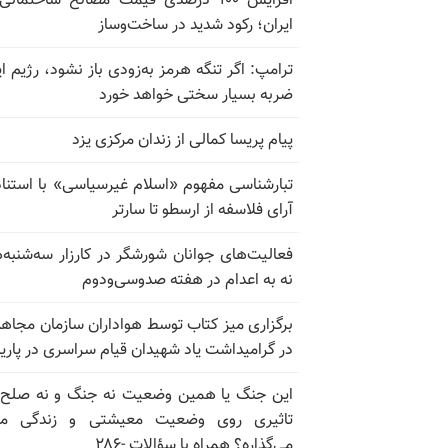
افزایش ۱۰۰ درصدی قیمت مصالح ساختمانی
ایران؛ رکود شدید در ساخت‌وساز
ترامپ: اگر تنگه هرمز به‌زودی باز نشود، رژیم ای
ضربه بسیار سختی خواهد خورد
پیام پریسا کمالی از زندان مرکزی یزد
تبارشناسی مفهوم «اسلام غیرسیاسی» با استناد
آرای فلاسفه از ارسطو تا سارتر
فعالیت‌های جوانان شورشگر در کارزار سه‌شنبه‌
نه به اعدام در هفته صدوسی‌و‌دوم
برگزاری میز کتاب توسط هواداران سازمان مجاه
در گرامیداشت یاد شهیدان قیام سراسری در پار
این جنگ یا همین وضعیت نه جنگ و نه صلح
تاثیری روی وضعیت معیشتی و زندگی مر
می‌گذاره؟ همراه با سؤالات -۲۸۶