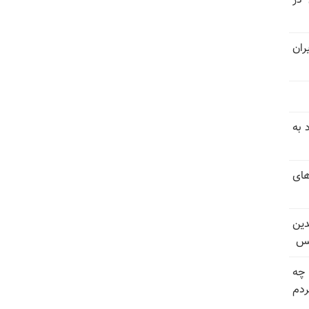
 در
ران
 به
های
دین
یس
 چه
دم