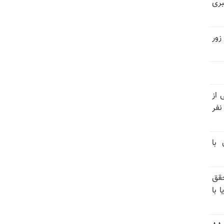
بری
زور
نیتی از
ند ۱۴۰۴ تاکنون در ایران اعدام شده‌اند؛ ۲۷ نفر
 با
قق
 با