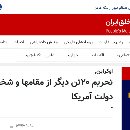
، اما تهران هرگز نباید به سلاح هسته‌یی
رهبری مقاومت
رویدادهای تاریخی
جنبش دادخواهی
ادبیات
کتابخ
تماعی
اقتصاد
جهان
علمی و تکنولوژی
▼
▼
▼
▼
اوكراين,
تحریم ۲۰تن دیگر از مقامها
دولت آمریکا
-
1393/01/01