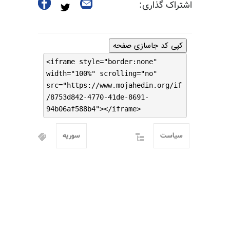
اشتراک گذاری:
کپی کد جاسازی صفحه
<iframe style="border:none"
width="100%" scrolling="no"
src="https://www.mojahedin.org/if
/8753d842-4770-41de-8691-
94b06af588b4"></iframe>
سیاست
سوریه