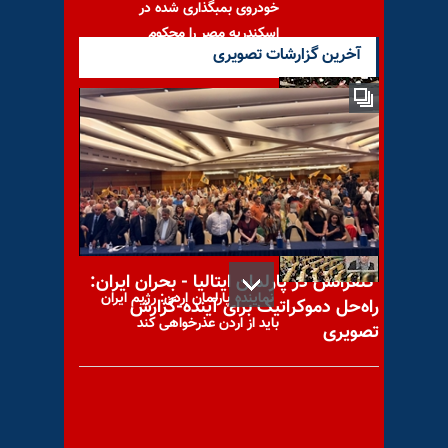
خودروی بمبگذاری شده در
اسکندریه مصر را محکوم
آخرین گزارشات تصویری
برملا شدن مشتی از خروار
فضیحت‌های رژیم در مناظره‌های
انتخابات قلابی و
کنفرانس در پارلمان ایتالیا - بحران ایران:
نماینده پارلمان اردن: رژیم ایران
راه‌حل دموکراتیک برای آینده-گزارش
باید از اردن عذرخواهی کند
تصویری
اردن حمله شبه‌نظامیان رژیم