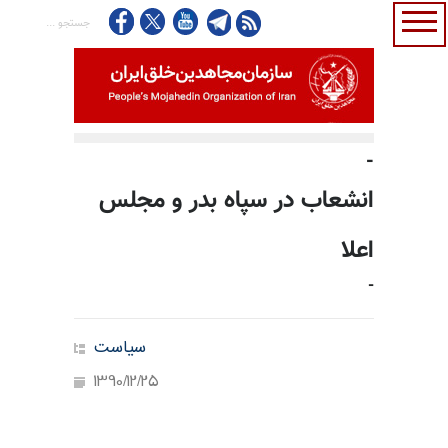
-
انشعاب در سپاه بدر و مجلس
اعلا
-
سیاست
1390/12/25