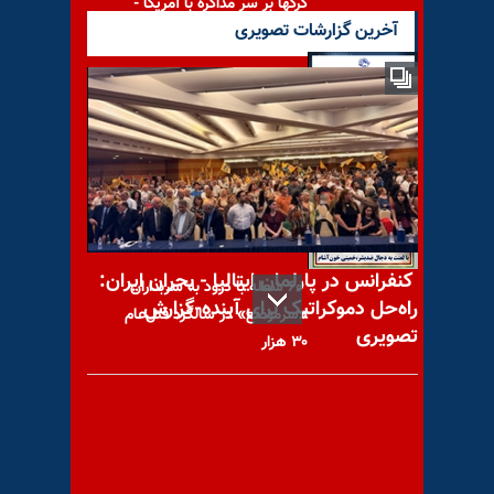
گرگها بر سر مذاکره با آمریکا -
آخرین گزارشات تصویری
شورای ملی مقاومت ایران -
مسئول شورا - تبریک ۳۰ تیر در
کنفرانس در پارلمان ایتالیا - بحران ایران:
۶۰ شعله با درود به سربداران
راه‌حل دموکراتیک برای آینده-گزارش
«سرموضع» در سالگرد قتل‌عام
تصویری
۳۰ هزار
افشای سایت مخفی «لویزان ۳»