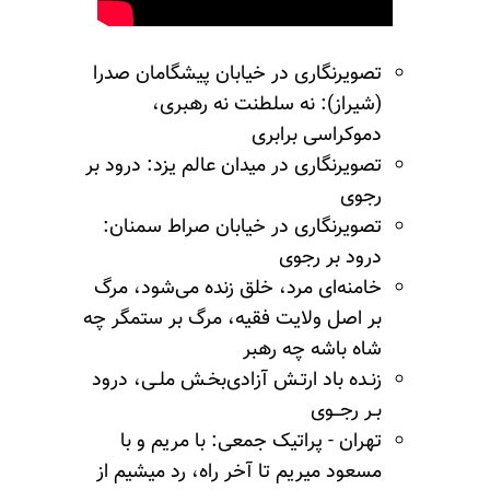
تصویرنگاری در خیابان پیشگامان صدرا
(شیراز): نه سلطنت نه رهبری،
دموکراسی برابری
تصویرنگاری در میدان عالم یزد: درود بر
رجوی
تصویرنگاری در خیابان صراط سمنان:
درود بر رجوی
خامنه‌ای مرد، خلق زنده می‌شود، مرگ
بر اصل ولایت فقیه، مرگ بر ستمگر چه
شاه باشه چه رهبر
زنـده باد ارتـش آزادی‌بخـش ملـی، درود
بـر رجــوی
تهران - پراتیک جمعی: با مریم و با
مسعود
میریم
تا آخر راه، رد میشیم از