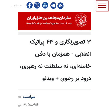
۳ تصویرنگاری و ۴۳ پراتیک
انقلابی - همزمان با دفـن
خامنه‌ای، نه سلطنت نه رهبری،
درود بر رجـوی + ویدئو
سیاست
1405/04/16