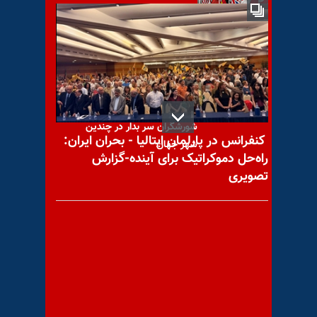
اجلاس جی۷ به تعویق افتاد
گرامیداشت مجاهدان و
شورشگران سر بدار در چندین
کنفرانس در پارلمان ایتالیا - بحران ایران:
شهر جهان
راه‌حل دموکراتیک برای آینده-گزارش
تصویری
پیام فرنگیس مظلوم مادر زندانی
سیاسی سهیل عربی:‌ بیایید سفره
هفت سین