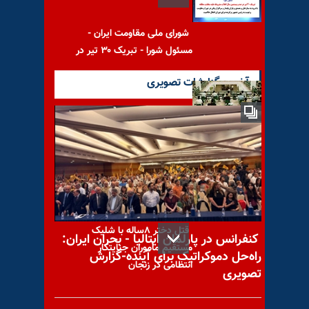
شورای ملی مقاومت ایران -
مسئول شورا - تبریک ۳۰ تیر در
آخرین گزارشات تصویری
به‌دلیل تنگی فضا نخبگان از
ایران رفتند
قتل دختر ۸ساله با شلیک
کنفرانس در پارلمان ایتالیا - بحران ایران:
مستقیم مأموران جنایتکار
راه‌حل دموکراتیک برای آینده-گزارش
انتظامی در زنجان
تصویری