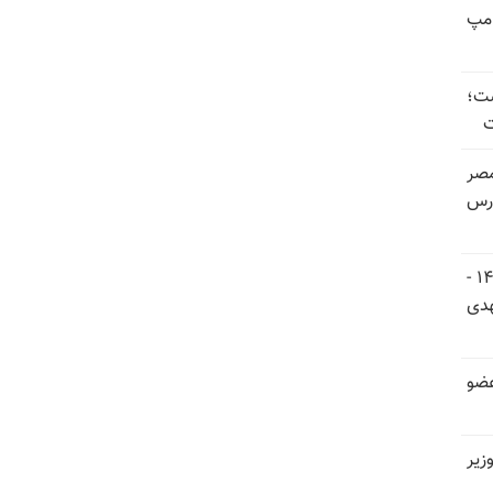
امپ
ست؛
ت
صر
ارس
اجلاس شورای ملی مقاومت ایران ۵ و ۶ تیر ۱۴۰۵ -
هدی
عضو
زیر