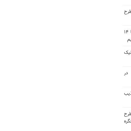
طرح
وزارت دفاع عربستان: تشکیل ائتلاف دریایی با ۱۴
م
یک
 ۳ پاسدار در
ذیب
طرح
گره