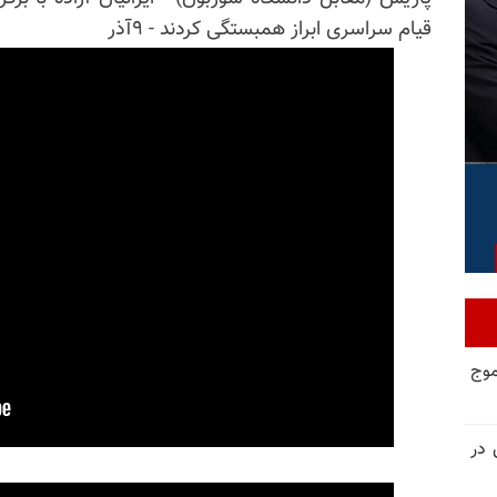
قیام سراسری ابراز همبستگی کردند - ۹آذر
موج
 در