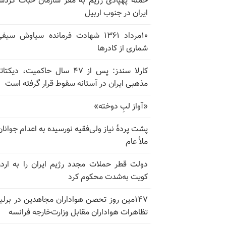
حمله پهپادی رژیم به مقر سازمان خبات کردس
ایران در جنوب اربیل
۱۰مرداد ۱۳۶۱ شهادت فرمانده سیاوش سی
شماری از کادرها
کارلا سندز: پس از ۴۷ سال حاکمیت، دیکت
مذهبی ایران در آستانه سقوط قرار گرفته است
«آواز لبِ دوخته»
پشت پرده‌ٔ نیاز ولی‌فقیه نورسیده به اعدام جوانان
ملأ عام
دولت قطر حملات مجدد رژیم ایران را به ارد
کویت به‌شدت محکوم کرد
۱۴۷مین روز تحصن هواداران مجاهدین در برلی
تظاهرات هواداران مقابل وزارت‌خارجه فرانسه