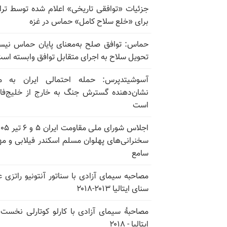
جزئیات «توافقی تاریخی» اعلام شده توسط تر
برای «خلع سلاح کامل» حماس در غزه
حماس: توافق صلح به‌معنای پایان حماس نی
تحویل سلاح به اجرای متقابل توافق وابسته اس
آسوشیتدپرس: حمله احتمالی ایران به م
نشان‌دهنده گسترش جنگ به خارج از خلیج‌ف
است
سخنرانی‌های پهلوان مسلم اسکندر فیلابی و م
سامع
مصاحبه سیمای آزادی با سناتور آنتونیو راتزی 
سنای ایتالیا ۲۰۱۳-۲۰۱۸
مصاحبهٔ سیمای آزادی با کارلو کوتارلی نخست‌و
ایتالیا - ۲۰۱۸