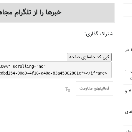
خبرها را از تلگرام مجاه
اشتراک گذاری:
 در
کپی کد جاسازی صفحه
100%" scrolling="no"
 -
edbd254-90a0-4f16-a40a-83a45362801c"></iframe>
فعالیتهای مقاومت
یورش وحشیانه گارد زندان اوین به سالن ۵ بند ۷ و
های