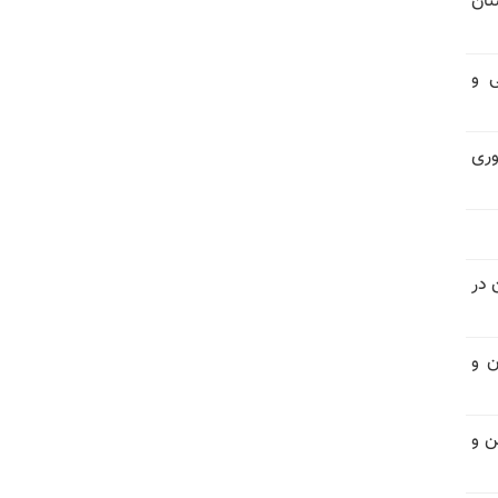
تان
فی و
اتوری
 در
ن و
ن و