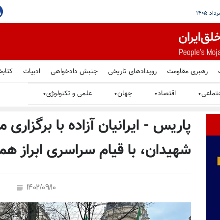
کس مجاهدین و شورشگران اعدامی در پاریس
رهبری مقاومت
رویدادهای تاریخی
جنبش دادخواهی
ادبیات
کتابخ
تماعی
اقتصاد
جهان
علمی و تکنولوژی
▼
▼
▼
▼
پاریس - ایرانیان آزاده با برگزاری 
شهیدان، با قیام سراسری ابراز هم
1402/09/10