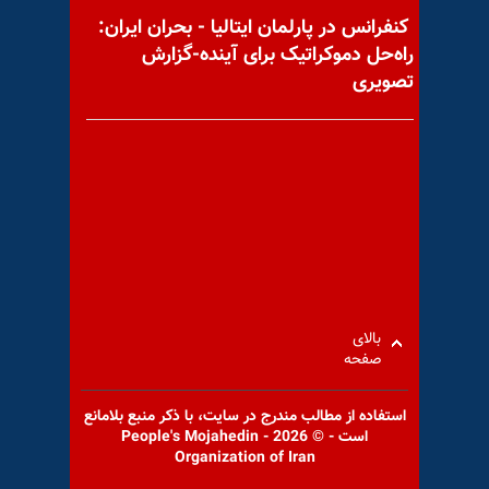
کنفرانس در پارلمان ایتالیا - بحران ایران:
راه‌حل دموکراتیک برای آینده-گزارش
تصویری
صنعت «مال‌سازی» پاسداران و
خامنه‌ای
تنش درون حاکمیت؛ از بحران
اظهارات مذهبی تا ناترازیهای
دولت پزشکیان
بالای
صفحه
استفاده از مطالب مندرج در سايت، با ذكر منبع بلامانع
است - © 2026 - People's Mojahedin
Organization of Iran