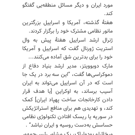
مورد ایران و دیگر مسائل منطقه‌یی گفتگو
کند.
هفتهٔ گذشته، آمریکا و اسراییل بزرگترین
مانور نظامی مشترک خود را برگزار کردند.
ژنرال ارشد اسراییل هفتهٔ پیش به وال
استریت ژورنال گفت که اسراییل و آمریکا
خود را برای بدترین شق آماده می‌کنند...
مارک دوبوویتز، مدیر ارشد بنیاد دفاع از
دموکراسی‌ها گفت، ”این سه برد در یک جا
است که در آن اسراییل می‌تواند به ایران
آسیب برساند، به اوکراین [با هدف قرار
دادن کارخانجات ساخت پهپاد ایران] کمک
کند، و تهدیدی هم برای منافع استراتژیکش
در سوریه یا ریسک افتادن تکنولوژی نظامی
حساسش به‌دست روسیه و ایران نباشد“ .
میخائیلو پودولیاک، یک مشاور رئیس‌جمهور