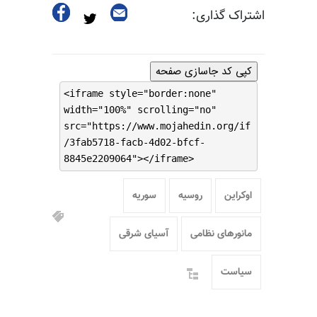
اشتراک گذاری:
کپی کد جاسازی صفحه
<iframe style="border:none"
width="100%" scrolling="no"
src="https://www.mojahedin.org/if
/3fab5718-facb-4d02-bfcf-
8845e2209064"></iframe>
اوکراین
روسیه
سوریه
مانورهای نظامی
آسیای شرقی
سیاست