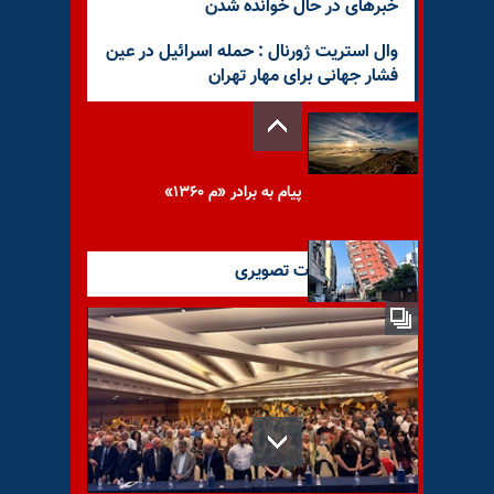
خبرهای در حال خوانده شدن
وال‌ استریت ژورنال : حمله اسرائیل در عین
فشار جهانی برای مهار تهران
پیام به برادر «م ۱۳۶۰»
آخرین گزارشات تصویری
زلزله ۷.۴ریشتری در تایوان
تجمع کردهای ایرانی مقیم ترکیه
در حمایت از زندانیان سیاسی
ارومیه