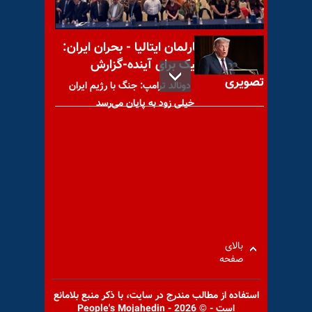
فضای شهرها بیش‌از‌پیش امنیتی
کنفرانس در پارلمان ایتالیا - بحران ایران:
راه‌حل دموکراتیک برای آینده-گزارش
تصویری
دونالد ترامپ: جنگ با رژیم ایران
خیلی زود به پایان می‌رسد
واکنش خرازی به تکذیبیه دفتر
کینگ مجتبی
بالای
صفحه
اخبار متناقض در مورد دستگیری
استفاده از مطالب مندرج در سايت، با ذكر منبع بلامانع
عوامل مسمومیت در مدارس
است - © 2026 - People's Mojahedin