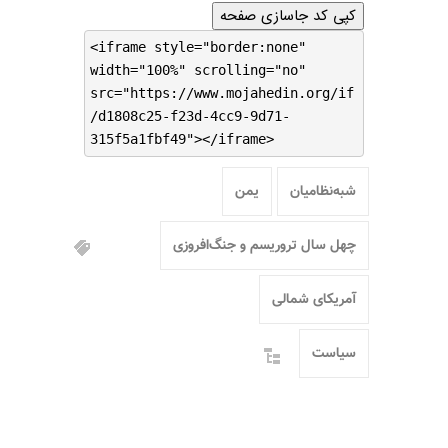
کپی کد جاسازی صفحه
<iframe style="border:none"
width="100%" scrolling="no"
src="https://www.mojahedin.org/if
/d1808c25-f23d-4cc9-9d71-
315f5a1fbf49"></iframe>
شبه‌نظامیان
یمن
چهل سال تروریسم و جنگ‌افروزی
آمریکای شمالی
سیاست