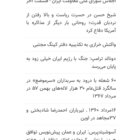
اجلاس شورای ملی مقاومت ایران - قسمت آخر
شیخ حسن در حسرت ریاست و بالا رفتن از
نردبان قدرت؛ روحانی بار دیگر از مذاکره با
آمریکا دفاع کرد
واکنش خرازی به تکذیبیه دفتر کینگ مجتبی
دونالد ترامپ: جنگ با رژیم ایران خیلی زود به
پایان می‌رسد
۶۰ شعله با درود به سربداران «سرموضع» در
سالگرد قتل‌عام ۳۰ هزار لاله‌های بهمن ۵۷ در
مـرداد ۱۳۶۷
۱۶مرداد ۱۳۶۰ ـ تیرباران احمدرضا شادبختی و
۳۷مجاهد در اوین
آسوشیتدپرس: ایران و عمان پیش‌نویس توافق