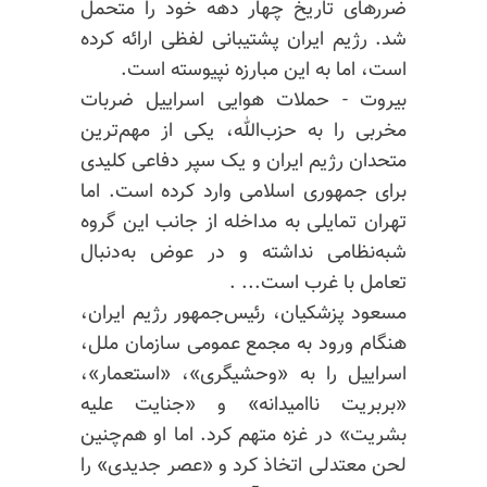
ضررهای تاریخ چهار دهه خود را متحمل
شد. رژیم ایران پشتیبانی لفظی ارائه کرده
است، اما به این مبارزه نپیوسته است.
بیروت - حملات هوایی اسراییل ضربات
مخربی را به حزب‌الله، یکی از مهم‌ترین
متحدان رژیم ایران و یک سپر دفاعی کلیدی
برای جمهوری اسلامی وارد کرده است. اما
تهران تمایلی به مداخله از جانب این گروه
شبه‌نظامی نداشته و در عوض به‌دنبال
تعامل با غرب است... .
مسعود پزشکیان، رئیس‌جمهور رژیم ایران،
هنگام ورود به مجمع عمومی سازمان ملل،
اسراییل را به «وحشیگری»، «استعمار»،
«بربریت ناامیدانه» و «جنایت علیه
بشریت» در غزه متهم کرد. اما او هم‌چنین
لحن معتدلی اتخاذ کرد و «عصر جدیدی» را