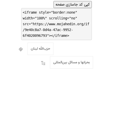
کپی کد جاسازی صفحه
<iframe style="border:none"
width="100%" scrolling="no"
src="https://www.mojahedin.org/if
/9e40c8a7-0d4a-47ac-9952-
6f4020096793"></iframe>
حزب‌الله لبنان
بحرانها و مسائل بین‌المللی