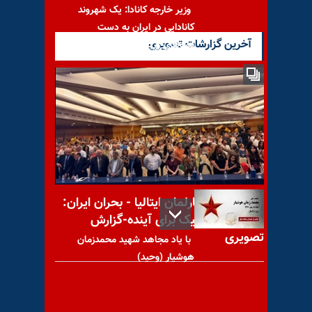
وزیر خارجه کانادا: یک شهروند
کانادایی در ایران به دست
آخرین گزارشات تصویری
نیروهای رژیم
افشا شکنجه زنان زندانی در عراق
و درگیری در جلسه پارلمان
کنفرانس در پارلمان ایتالیا - بحران ایران:
راه‌حل دموکراتیک برای آینده-گزارش
تصویری
با یاد مجاهد شهید محمدزمان
هوشیار (وحید)