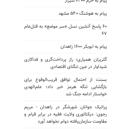
پیام به خرم ۶۳۰۰ شیراز
پیام به هوشنگ ۵۴۰ مشهد
۶۰ پاسخ آتشین نسل «سر موضع» به قتل‌عام
۶۷
پیام به ابوبکر ۱۶۰۰ زاهدان
گلریزان همیاری؛ راز پرداخت‌گری و فداکاری
شیداوار در عین تنگنای اقتصادی
بسنت از احتمال توافق قریب‌الوقوع برای
بازگشایی تنگه هرمز خبر داد؛ علم‌الهدی
خواستار ادامه جنگ شد
پراتیک جوانان شورشگر در زاهدان - مریم
رجوی: دیکتاتوری ولایت فقیه در برابر قیام و
مقاومت سازمان‌یافته دوام نخواهد آورد