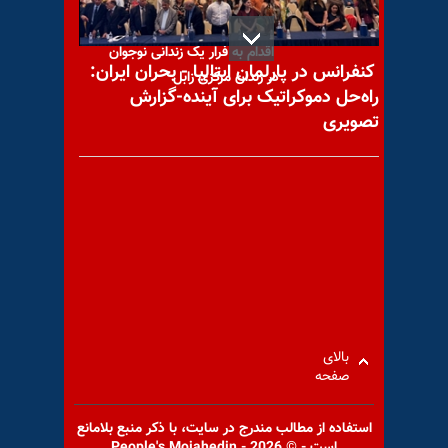
اقدام به فرار یک زندانی نوجوان
کنفرانس در پارلمان ایتالیا - بحران ایران:
در زندان مرکزی زابل
راه‌حل دموکراتیک برای آینده-گزارش
تصویری
واکنش خرازی به تکذیبیه دفتر
کینگ مجتبی
پیام به نیروهای خواهان ارتباط
بالای
- ۳۱تیر ۱۴۰۴
صفحه
استفاده از مطالب مندرج در سايت، با ذكر منبع بلامانع
است - © 2026 - People's Mojahedin