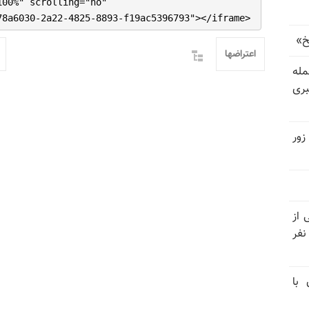
100%" scrolling="no"
78a6030-2a22-4825-8893-f19ac5396793"></iframe>
خ»
اعتراضها
رای حمله
بری
زور
نیتی از
ند ۱۴۰۴ تاکنون در ایران اعدام شده‌اند؛ ۲۷ نفر
 با