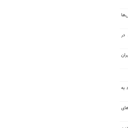
‌ها
 در
ران
 به
های