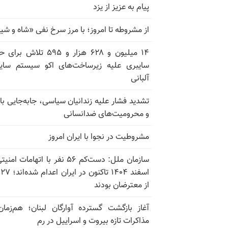
پیام به عزیز از یزد
از مشروطه تا امروز؛ با مرز سرخ نفی «شاه و شی
۱۴ میلیون و ۶۲۸ هزار و ۵۹۵ تلاش ب
سایبری علیه زیرساخت‌های اکو سیستم سای
آلبانی
تشدید فشار علیه زندانیان سیاسی، جابه‌جایی با 
و محرومیت‌های ضدانسانی
مشروطیت در نجوا با ایران امروز
سازمان ملل: دست‌کم ۵۶ نفر با اتهامات ام
اسف
از معترضان بودند
آغاز بازگشت گسترده آوارگان لبنان؛ هم‌زمان
مذاکرات تازه بیروت و اسراییل در رم