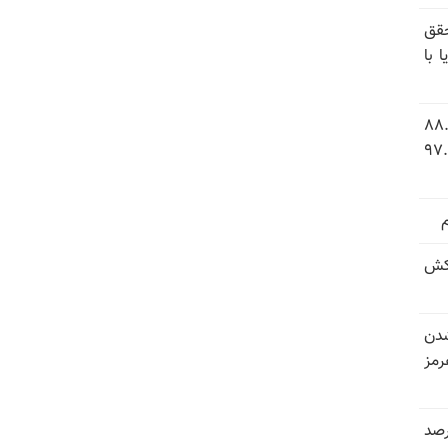
قق
 با
 شاخص فلاکت در ایران؛ تورم ۸۸.۶
 ۹.۱ درصد به سطح بی‌سابقه ۹۷.۷
کش
شدن
رمز
 خرداد و تیر بیش از ۳۰۰درصد