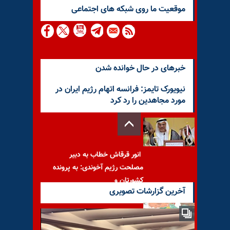
موقعيت ما روى شبكه هاى اجتماعى
خبرهای در حال خوانده شدن
نیویورک تایمز:‌ فرانسه اتهام رژیم ایران در
مورد مجاهدین را رد کرد
انور قرقاش خطاب به دبیر
مصلحت رژیم آخوندی: به پرونده
کشورتان و
آخرین گزارشات تصویری