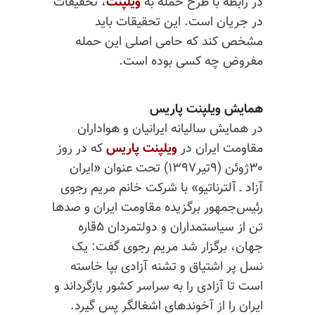
در رابطه با طرح حمله به
ویلپنت
، تحقیقات
در جریان است. این تحقیقات باید
مشخص کند که حامی اصلی این حمله
مفروض چه کسی بوده است.
همایش ویلپنت پاریس
در همایش سالیانه ایرانیان و هواداران
مقاومت ایران در
ویلپنت پاریس
که در روز
۳۰ژوئن (۹تیر۱۳۹۷) تحت عنوان «ایران
آزاد ـ آلترناتیو» با شرکت خانم مریم رجوی
رئیس‌جمهور برگزیده مقاومت ایران و صدها
تن از سیاستمداران و دولتمردان ۵قاره
جهان، برگزار شد مریم رجوی گفت:‌ یک
نسل پر اشتیاق و تشنه آزادی بپا خاسته
است تا آزادی را به سراسر کشور بازگرداند و
ایران را از آخوندهای اشغالگر پس گیرد.