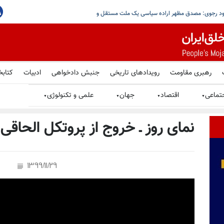
لات علیه رژیم ایران موافقت
تصویرنگاری و پراتیک جوانان شورشگر: مسعود رجوی: مصدق مظ
رهبری مقاومت
رویدادهای تاریخی
جنبش دادخواهی
ادبیات
کتابخ
تماعی
اقتصاد
جهان
علمی و تکنولوژی
▼
▼
▼
▼
نمای روز ـ خروج از پروتکل الحاقی یا
1399/11/29