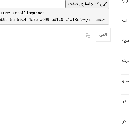
 را
کپی کد جاسازی صفحه
100%" scrolling="no"
 آب
eb95f5a-59c4-4e7e-a099-bd1c6fc1a13c"></iframe>
اتمی
لیه
ارت
ت و
 در
در