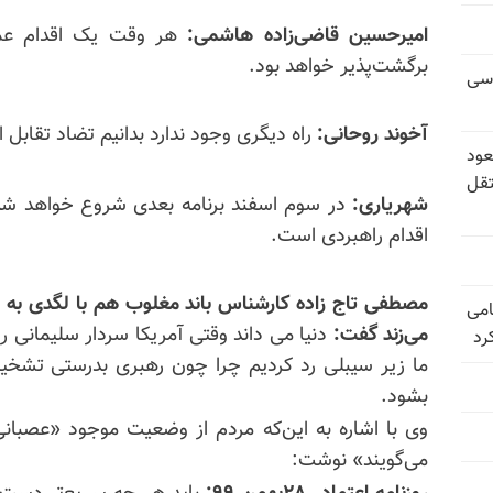
امیرحسین قاضی‌زاده هاشمی:
هر وقت یک اقدام عمل
برگشت‌پذیر خواهد بود.
وسی
آخوند روحانی:
راه دیگری وجود ندارد بدانیم تضاد تقابل
عود
تقل
شهریاری:
در سوم اسفند برنامه بعدی شروع خواهد ش
اقدام راهبردی است.
مصطفی تاج زاده
کارشناس باند مغلوب هم با لگدی به خا
امی
می‌زند گفت:
دنیا می داند وقتی آمریکا سردار سلیمانی را
رد
ما زیر سیبلی رد کردیم چرا چون رهبری بدرستی تشخیص 
بشود.
وی با اشاره به این‌که مردم از وضعیت موجود «عصبانی
می‌گویند» نوشت: