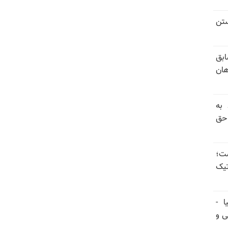
ستن
ابق
هان
 به
 حق
ست؛
تیک
ا -
ی و