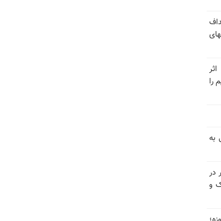
اهداف
های
اثر
 را
ی به
 در
ک و
ی عراقچی درباره جنگ ۴۰ روزه؛