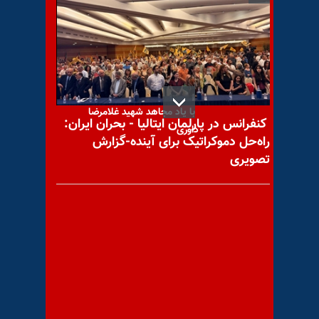
با یاد مجاهد شهید کاظم
(یوسف) نوروزی (کنعانی)
با یاد مجاهد شهید غلامرضا
کنفرانس در پارلمان ایتالیا - بحران ایران:
داوری
راه‌حل دموکراتیک برای آینده-گزارش
تصویری
مهم‌ترین خبرهای ایران و جهان
در ۶۰ثانیه – دوشنبه ۱۳بهمن
۱۴۰۴