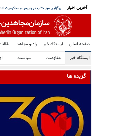
آخرین اخبار
تو خواستار توقف فوری همه اعدامها در ایران شد
شورای ملی مقاومت ایران - مسئول شورا - تبریک ۳۰ تیر در صد و ب
صفحه اصلی
ایستگاه خبر
رادیو مجاهد
مقالات
ایستگاه خبر
مقاومت
سیاست
اج
▼
▼
گزیده ها