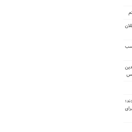
م
تل‌عام ۱۳۶۷؛ بطلان
کسب
دین
یس
ند؛
رای