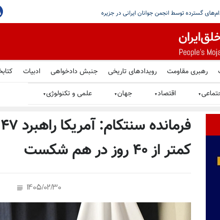
یستمین
رهبری مقاومت
رویدادهای تاریخی
جنبش دادخواهی
ادبیات
کتابخ
تماعی
اقتصاد
جهان
علمی و تکنولوژی
▼
▼
▼
▼
ف
کمتر از ۴۰ روز در هم شکست
1405/02/30