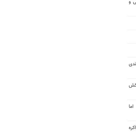
ی و
ندی
کش
اما
کره