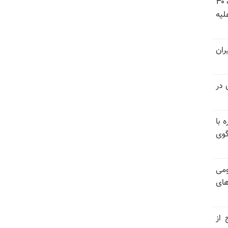
شورای ملی مقاومت ایران - مسئول شورا - تبریک ۳۰
لیه
ران
 در
 با
گوی
ومی
های
 از