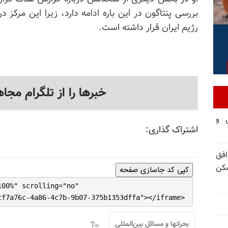
بررسی پنتاگون در این باره ادامه دارد، زیرا این مرک
رژیم ایران قرار داشته است.
خبرها را از تلگرام مجاه
تی و
اشتراک گذاری:
فق
مکن
کپی کد جاسازی صفحه
100%" scrolling="no"
cf7a76c-4a86-4c7b-9b07-375b1353dffa"></iframe>
بحرانها و مسائل بین‌المللی