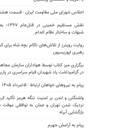
اجلاس شورای ملی مقاومت ایران - قسمت هشت
نقش مستقیم خمینی در ق
شبهات و ساختار نظام اعدام
روایت رویترز از تلاش‌های ناکام بچه شاه برای 
رهبری اپوزیسیون
برگزاری میز کتاب توسط هواداران سازمان مجاه
در گرامیداشت یاد شهیدان قیام سراسری در پار
پیام به نیروهای خواهان ارتباط - ۱۵مرداد ۱۴۰۵
واشنگتن و لندن بر امنیت تنگه هرمز تأکید کرد
نزدیک شدن تهران و عمان به توافقی موقت ب
بازگشایی آبراه
پیام به آرامش جهرم