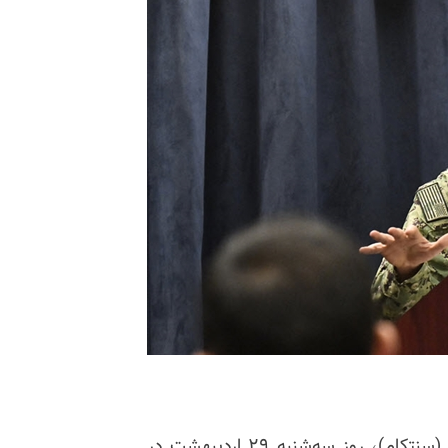
دریابد برد کوپر، فرمانده ستاد فرماندهی مرکزی آمریکا (سنتکام)، روز سه‌شنبه ۲۹ اردیبهشت در