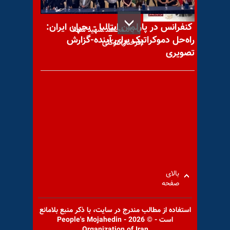
کنفرانس در پارلمان ایتالیا - بحران ایران:
با یاد مجاهد شهید شهلا
راه‌حل دموکراتیک برای آینده-گزارش
(فرحناز) توکلی
تصویری
با یاد مجاهد شهید سهیلا
عباس زاده
بالای
افشاگری آخوند باقر خرازی از
صفحه
جنگ باندها بر سر جانشینی
خامنه‌ای؛ «دفتر
استفاده از مطالب مندرج در سايت، با ذكر منبع بلامانع
است - © 2026 - People's Mojahedin
Organization of Iran