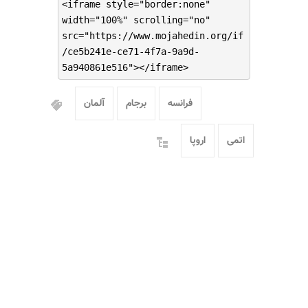
<iframe style="border:none"
width="100%" scrolling="no"
src="https://www.mojahedin.org/if
/ce5b241e-ce71-4f7a-9a9d-
5a940861e516"></iframe>
فرانسه
برجام
آلمان
اتمی
اروپا