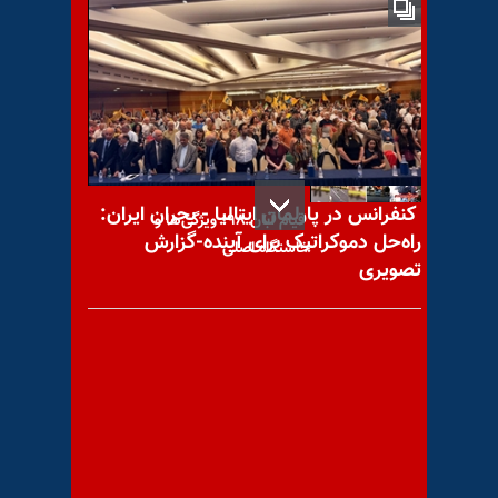
با یاد مجاهد شهید حسین
تجلی اول (تدبیری)
کنفرانس در پارلمان ایتالیا - بحران ایران:
قیام آبان ۹۸؛ ویژگی‌ها و
راه‌حل دموکراتیک برای آینده-گزارش
خاستگاه اصلی
تصویری
با یاد مجاهد شهید احمد رضا
(اسماعیل اخوان) حیدری نژاد
حقیقی