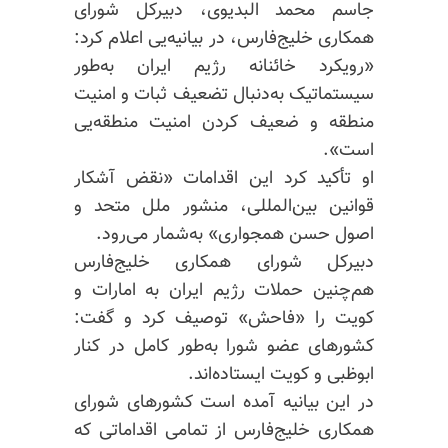
جاسم محمد البدیوی، دبیرکل شورای
همکاری خلیج‌فارس، در بیانیه‌یی اعلام کرد:
«رویکرد خائنانه رژیم ایران به‌طور
سیستماتیک به‌دنبال تضعیف ثبات و امنیت
منطقه و ضعیف کردن امنیت منطقه‌یی
است».
او تأکید کرد این اقدامات «نقض آشکار
قوانین بین‌المللی، منشور ملل متحد و
اصول حسن همجواری» به‌شمار می‌رود.
دبیرکل شورای همکاری خلیج‌فارس
هم‌چنین حملات رژیم ایران به امارات و
کویت را «فاحش» توصیف کرد و گفت:
کشورهای عضو شورا به‌طور کامل در کنار
ابوظبی و کویت ایستاده‌اند.
در این بیانیه آمده است کشورهای شورای
همکاری خلیج‌فارس از تمامی اقداماتی که