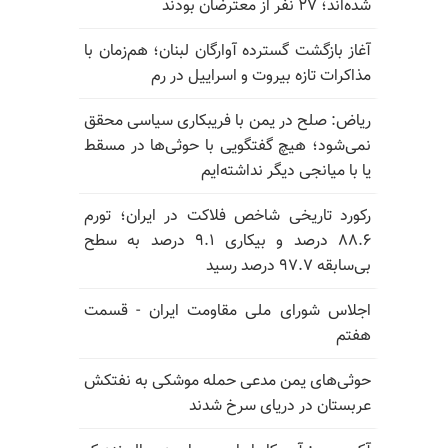
شده‌اند؛ ۲۷ نفر از معترضان بودند
آغاز بازگشت گسترده آوارگان لبنان؛ هم‌زمان با
مذاکرات تازه بیروت و اسراییل در رم
ریاض: صلح در یمن با فریبکاری سیاسی محقق
نمی‌شود؛ هیچ گفتگویی با حوثی‌ها در مسقط
یا با میانجی دیگر نداشته‌ایم
رکورد تاریخی شاخص فلاکت در ایران؛ تورم
۸۸.۶ درصد و بیکاری ۹.۱ درصد به سطح
بی‌سابقه ۹۷.۷ درصد رسید
اجلاس شورای ملی مقاومت ایران - قسمت
هفتم
حوثی‌های یمن مدعی حمله موشکی به نفتکش
عربستان در دریای سرخ شدند