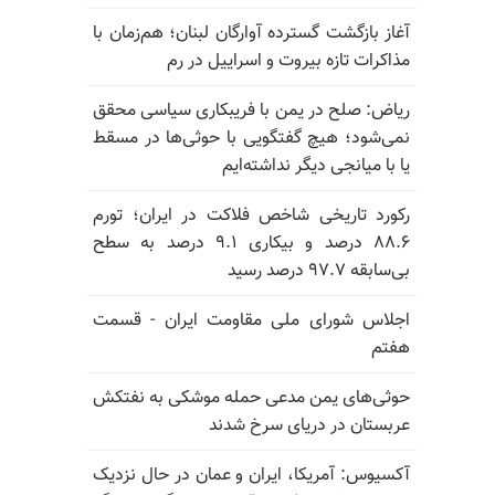
آغاز بازگشت گسترده آوارگان لبنان؛ هم‌زمان با
مذاکرات تازه بیروت و اسراییل در رم
ریاض: صلح در یمن با فریبکاری سیاسی محقق
نمی‌شود؛ هیچ گفتگویی با حوثی‌ها در مسقط
یا با میانجی دیگر نداشته‌ایم
رکورد تاریخی شاخص فلاکت در ایران؛ تورم
۸۸.۶ درصد و بیکاری ۹.۱ درصد به سطح
بی‌سابقه ۹۷.۷ درصد رسید
اجلاس شورای ملی مقاومت ایران - قسمت
هفتم
حوثی‌های یمن مدعی حمله موشکی به نفتکش
عربستان در دریای سرخ شدند
آکسیوس: آمریکا، ایران و عمان در حال نزدیک