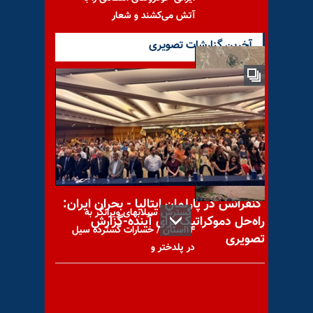
آتش می‌کشند و شعار
آخرین گزارشات تصویری
نیویورک تایمز: تأسیسات
موشکی ایران منفجر می‌شود اما
رژیم دروغ می‌گوید
کنفرانس در پارلمان ایتالیا - بحران ایران:
گسترش سیلابهای ویرانگر به
راه‌حل دموکراتیک برای آینده-گزارش
۱۴استان / خسارات گسترده سیل
تصویری
در پلدختر و