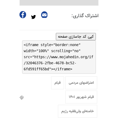
اشتراک گذاری:
کپی کد جاسازی صفحه
<iframe style="border:none"
width="100%" scrolling="no"
src="https://www.mojahedin.org/if
/32046376-2fbe-4678-bc52-
6fd591ff65bd"></iframe>
اعتراضهای مردمی
قیام
قیام شهریور ۱۴۰۱
خامنه‌ای ولی‌فقیه رژیم