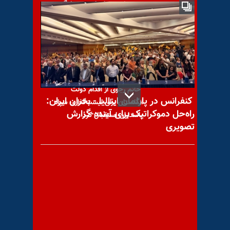
بندهشت زندان اوین - جلوگیری
از برگزاری مراسم شب یلدا توسط
زندانیان
خانم رجوی از اقدام دولت
کنفرانس در پارلمان ایتالیا - بحران ایران:
انگلستان برای لیست‌گذاری سپاه
راه‌حل دموکراتیک برای آینده-گزارش
پاسداران استقبال کرد
تصویری
پراتیک جوانان شورشگر در
زاهدان - مریم رجوی: دیکتاتوری
ولایت فقیه در