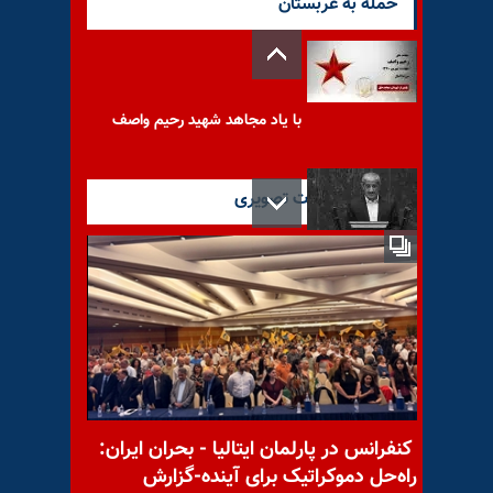
حمله به عربستان
با یاد مجاهد شهید رحیم واصف
آخرین گزارشات تصویری
عضو مجلس ارتجاع: با جراحی
اقتصاد رو به موت، مردم را
جراحی
با یاد مجاهد شهید ایوب جمالی
کنفرانس در پارلمان ایتالیا - بحران ایران:
راه‌حل دموکراتیک برای آینده-گزارش