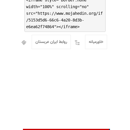
<iframe style="border:none"
width="100%" scrolling="no"
src="https://www.mojahedin.org/if
/5153d5d6-66c6-4a20-8d3b-
e6ea62f74864"></iframe>
خاورمیانه
روابط ایران عربستان