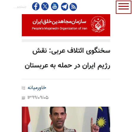
سخنگوی ائتلاف عربی: نقش
رژیم ایران در حمله به عربستان
خاورمیانه
1399/09/05