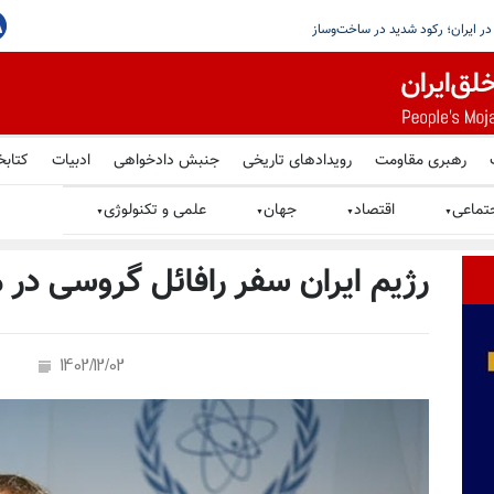
یم ایران ضربه بسیار سختی خواهد خورد
رهبری مقاومت
رویدادهای تاریخی
جنبش دادخواهی
ادبیات
کتابخ
تماعی
اقتصاد
جهان
علمی و تکنولوژی
▼
▼
▼
▼
رژیم ایران سفر رافائل گروسی در ما
1402/12/02