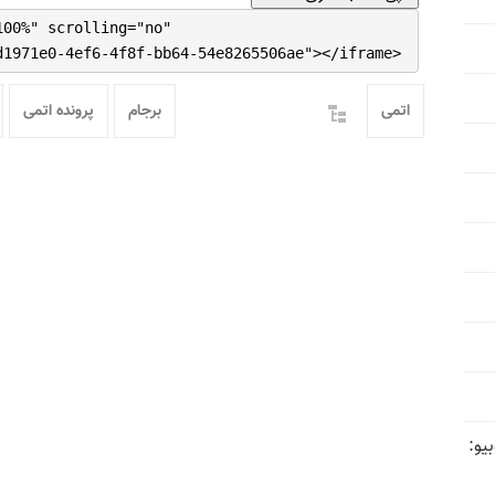
100%" scrolling="no"
d1971e0-4ef6-4f8f-bb64-54e8265506ae"></iframe>
اتمی
برجام
پرونده اتمی
یو: