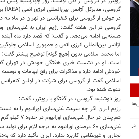
رویترز در گزارشی از دبی نوشت: روز چهارشنبه رئیس سازم
گروسی، 
در عوض از گروسی برای کنفرانسی در تهران در ماه مه د
گروسی در این هفته گفت: رژیم ایران به غنی‌سازی اورانی
هسته‌یی ادامه می‌دهد. و گفت: که قصد دارد ماه آینده ب
آژانس بین‌المللی انرژی اتمی و جمهوری اسلامی جلوگیری
اما محمد اسلامی بدون [هیچ گونه] توضیح بیشتر گفت: دید
است. او در نشست خبری هفتگی خودش در تهران گفت: 
خودش ادامه دارد و مذاکرات برای رفع ابهامات و توسعه 
اسلامی گفت از گروسی برای شرکت در اولین کنفرانس بین
دعوت شده بود.
روز دوشنبه، گروسی، در گفتگو با رویترز، گفت:
‌ها
رژیم ایران اگر چه سرعت غنی‌سازی اورانیوم را به نسبت
هم‌چنان در حال غنی‌سازی اورانیوم در حدود ۷ کیلو گرم در ماه و خلوص ۶۰ درصدی است.
 در
غنی‌سازی ۶۰ درصدی اورانیوم به درجه لازم برای تو
تجاری و غیرنظامی کاربرد ندارد. ایران تأکید دارد که ب