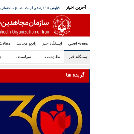
آخرین اخبار
ی‌و‌دوم
پیام پریسا کمالی از زندان مرکزی یزد
ترامپ: اگر تنگه هرمز به‌زودی باز نشود، رژ
صفحه اصلی
ایستگاه خبر
رادیو مجاهد
مقالات
ایستگاه خبر
مقاومت
سیاست
اج
▼
▼
گزیده ها