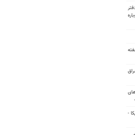
فتر
اره
فته
راق
های
ا -