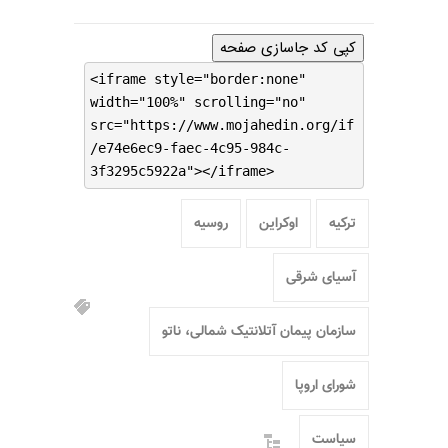
کپی کد جاسازی صفحه
<iframe style="border:none"
width="100%" scrolling="no"
src="https://www.mojahedin.org/if
/e74e6ec9-faec-4c95-984c-
3f3295c5922a"></iframe>
ترکیه
اوکراین
روسیه
آسیای شرقی
سازمان پیمان آتلانتیک شمالی، ناتو
شورای اروپا
سیاست