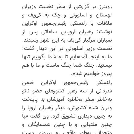
رویترز در گزارشی از سفر نخست وزیران
لهستان و اسلوونی و چک به کی‌یف و
ملاقات با
رلنسکی
رئیس‌جمهور اوکراین
نوشت: رهبران اروپایی ساعاتی پس از
بمباران مرگبار کی‌یف به این شهر رسیدند.
نخست وزیر اسلوونی در این دیدار گفت:
ما به اینجا
آمدهایم
تا به شما بگوییم تنها
نیستید. جنگ شما جنگ ماست و ما با هم
پیروز خواهیم شد».
زلنسکی رئیس‌جمهور اوکراین ضمن
قدردانی از سه رهبر کشورهای عضو ناتو
به‌خاطر سفر مخاطره آمیزشان به پایتخت
ویران شده کشورش، دیگر رهبران اروپا را
به چنین دیداری تشویق کرد. وی گفت «با
چنین ملتهایی و با چنین همسایگان و
متحدانی به‌طور واقعی به پیروزی دست