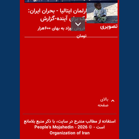
کنفرانس در پارلمان ایتالیا - بحران ایران:
راه‌حل دموکراتیک برای آینده-گزارش
تصویری
فروش نوزاد به بهای ۶۰۰هزار
تومان
تصویب شصت و پنجمین
قطعنامه محکومیت نقض حقوق‌
بشر در ایران در
بالای
صفحه
استفاده از مطالب مندرج در سايت، با ذكر منبع بلامانع
کمیسر حقوق‌بشر آلمان: زنان در
است - © 2026 - People's Mojahedin
ایران توسط رژیم ایران سرکوب و
Organization of Iran