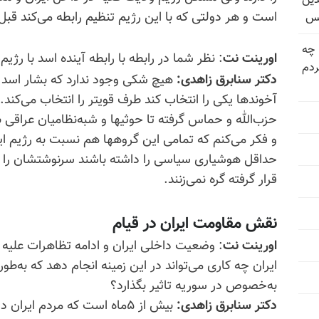
دین
است و هر دولتی که با این رژیم تنظیم رابطه می‌کند قبل 
یس
 چه
اورینت نت
: نظر شما در رابطه با رابطه آینده اسد با رژ
دم
دکتر سنابرق زاهدی:
هیچ شکی وجود ندارد که بشار اسد ا
آخوندها یکی را انتخاب کند طرف قویتر را انتخاب می‌کند. 
حزب‌الله و حماس گرفته تا حوثیها و شبه‌‌نظامیان عراقی
و فکر می‌کنم که تمامی این گروهها هم نسبت به رژیم ایر
حداقل هوشیاری سیاسی را داشته باشند سرنوشتشان را به 
قرار گرفته گره نمی‌زنند.
نقش مقاومت ایران در قیام
اورینت نت
: وضعیت داخلی ایران و ادامه تظاهرات علیه ن
ایران چه کاری می‌تواند در این زمینه انجام دهد که به‌ط
به‌خصوص در سوریه تاثیر بگذارد؟
دکتر سنابرق زاهدی:
بیش از ۵ماه است که مردم ایر