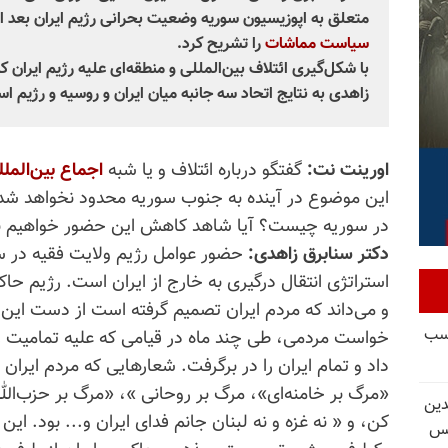
متعلق به اپوزیسیون سوریه وضعیت بحرانی رژیم ایران بعد از
سیاست مماشات
را تشریح کرد.
با شکل‌گیری ائتلاف بین‌المللی و منطقه‌ای علیه رژیم ایران ک
زاهدی به نتایج اتحاد سه جانبه میان ایران و روسیه و رژیم ا
اورینت نت:
گفتگو درباره ائتلاف و یا شبه
اجماع بین‌المل
این موضوع در آینده به جنوب سوریه محدود نخواهد شد. 
در سوریه چیست؟ آیا شاهد کاهش این حضور خواهیم ب
دکتر سنابرق زاهدی:
حضور عوامل رژیم ولایت فقیه در س
استراتژی انتقال درگیری به خارج از ایران است. رژیم حا
و می‌داند که مردم ایران تصمیم گرفته است از دست ای
کسب
خواست مردمی، طی چند ماه در قیامی که علیه تمامیت رژ
«مرگ بر خامنه‌ای»، مرگ بر روحانی »، «مرگ بر حزب‌الله
دین
کن، و « نه غزه و نه لبنان جانم فدای ایران و... بود. این
یس