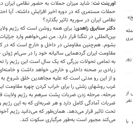
اورینت نت
: شاید میزان حملات به حضور نظامی ایران در
حملات مستمری که در دوره اخیر افزایش داشته، آیا اح
خ»
نظامی ایران در سوریه تاثیر بگذارد؟
دکتر سنابرق زاهدی:
برای همه روشن است که رژیم ولایت 
رای حمله
بین‌المللی در تنگنا قرار دارد. من نمی‌خواهم وارد جزئیات
بری
بشوم. هم‌چنین مقاومتی در داخل و خارج است که در کم
مقاومت ایران گردهمایی سالیانه خود را در سی‌ام ژوئن ج
زور
به تمامی تحولات بزرگی که یک سال است این رژیم را تحت
زیادی بر صحنه داخلی و خارجی خواهد داشت و خامنه‌ای و 
و از این رو مدتی است که علیه مجاهدین خلق شروع به ج
غرب
روشهای
زشتی را برای خراب کردن چهره مقاومت ایران 
نیتی از
مرحله، مرحله زدن ضربات پشت سرهم به رژیم ولایت فق
ند ۱۴۰۴ تاکنون در ایران اعدام شده‌اند؛ ۲۷ نفر
ضربات آمادگی کامل دارد و هر ضربه‌ای که به این رژیم و
تحت تاثیر قرار می‌دهد. همان‌طور که می‌دانید رژیم آخو
می‌کند مجبور است به‌طور مرگباری سکوت کند.
 با