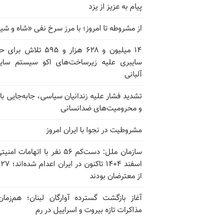
پیام به عزیز از یزد
از مشروطه تا امروز؛ با مرز سرخ نفی «شاه و شی
۱۴ میلیون و ۶۲۸ هزار و ۵۹۵ تلاش ب
سایبری علیه زیرساخت‌های اکو سیستم سای
آلبانی
تشدید فشار علیه زندانیان سیاسی، جابه‌جایی با 
و محرومیت‌های ضدانسانی
مشروطیت در نجوا با ایران امروز
سازمان ملل: دست‌کم ۵۶ نفر با اتهامات ام
اسف
از معترضان بودند
آغاز بازگشت گسترده آوارگان لبنان؛ هم‌زمان
مذاکرات تازه بیروت و اسراییل در رم