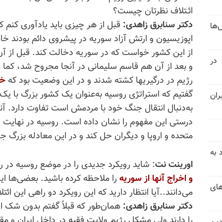
ائـتلاف نظرتان چیست؟
دکتر سنابرق زاهدی:
‌ها
اپوزیسیون و ارتش آزاد سوریه در پیشروی دائم بودند خام
از این کشور خواست که در سوریه دخالت کند. قبل از
 در
و بعد از آن هم قاسم سلیمانی در آنجا مجروح شد، کما ا
رژیم در درگیریها کشته شدند و در این وضعیت بود که
خا
گفتیم که استراتژی روسیه به‌عنوان یک کشور بزرگ با یک 
ران
به‌دنبال انتقال جنگ خود با مردمش است تفاوت دارد. آ
درستی این مفهوم را نشان داده است. روسیه در نهایت این
متحده و اروپا و دیگران حل کند و در این معادله بزرگ جا
 به
اورینت نت
: شاید رویکرد جدیدی را در موضع روسیه در ر
و اخراج آنها از سوریه
را ملاحظه کرده باشید. بعضی‌ها این
های
می‌دانند..آیا انتظار دارید که این رویکرد دو راهی این ائت
دکتر سنابرق زاهدی:
همان‌طور که قبلاً گفتم بدون شک 
را دارند ولی مشکل رژیم ولایت فقیه در داخل ایران و م