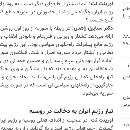
اورینت نت:
شما بیشتر از طرفهای دیگر نسبت به
روشها
قق
رژیم ایران چگونه می‌تواند از حضورش در سوریه دفاع کند و
 با
گیرد چیست؟
دکتر سنابرق زاهدی:
در رابطه با سوریه از روز اول روشن 
ارائه می‌دهد کشتار و ویرانی و قتل‌عام و نابودی انقلاب
 شاخص فلاکت در ایران؛ تورم ۸۸.۶
 ۹.۱ درصد به سطح بی‌سابقه ۹۷.۷
رژیم مانع پیشرفت راه‌حلهای سیاسی بود.. این رژیم بیشتر
نظامی و کشتار مردم سوریه اصرار داشت. انقلابیون سوری
آماده فرار بود ولی سپاه پاسداران و حسین همدانی وی را ا
شبه‌‌نظامیان به او وعده دادند که با رزمندگان سوری بجنگن
تنها راه‌حلی که این رژیم آن را می‌شناسد ایجاد بحران و
کش
جلوگیری از راه‌حلهای سیاسی ای است که در صورت پیشرفت 
سوریه می‌شود.
شدن
رمز
نیاز رژیم ایران به دخالت در روسیه
اورینت نت
: در صحبت از ائتلاف فعلی روسیه و رژیم ایران
 خرداد و تیر بیش از ۳۰۰درصد
گسترش جغرافیایی رژیم اسد و باز گرداندن آن به صحنه س