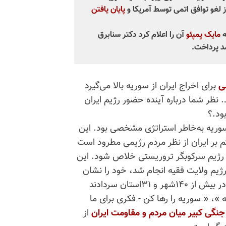
 لغو توافق اتمی توسط آمریکا و
پایان یافتن
ه
مایک پمپئو
آن را اعلام کرد دکتر سنابرق
سد پرداخت.
لی
برای اخراج ایران از سوریه بالا می‌گیرد
نظر شما درباره آینده حضور رژیم ایران
ود.؟
وریه به‌خاطر استراتژی مشخصی بود. این
کم بر ایران از نظر مردم رژیمی مطرود است
ن رژیم سرکوبگر تروریستی خلاص شود. این
یم ولایت فقیه انجام شد، خود را نشان
داد و تمام ایران را در برگرفت. شعارهایی که مردم ایران در بیش از ۱۴۰شهر و ۳۱استان سردادند
 »، « سوریه را رها کن - فکری برای ما
جنگی کبیر میان مردم و مقاومت ایران
از