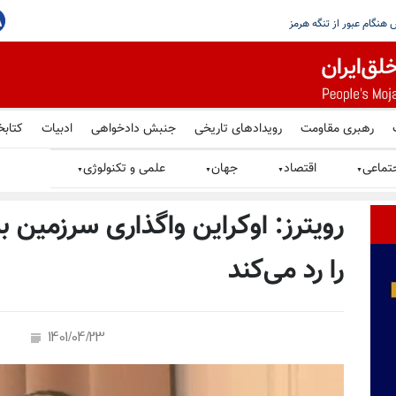
، اما تهران هرگز نباید به سلاح هسته‌یی
رهبری مقاومت
رویدادهای تاریخی
جنبش دادخواهی
ادبیات
کتابخ
تماعی
اقتصاد
جهان
علمی و تکنولوژی
▼
▼
▼
▼
رویترز: اوکراین واگذاری سرزمین 
را رد می‌کند
1401/04/23