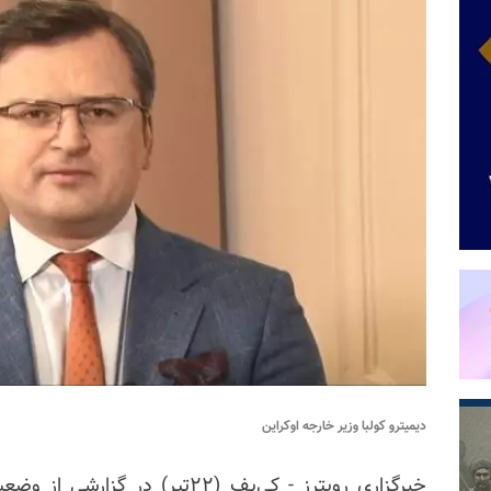
دیمیترو کولبا وزیر خارجه اوکراین
خبرگزاری رویترز - کی‌یف (۲۲تیر)