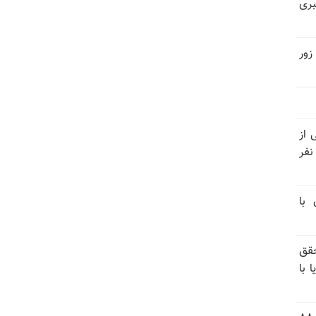
بری
زور
نیتی از
ند ۱۴۰۴ تاکنون در ایران اعدام شده‌اند؛ ۲۷ نفر
 با
قق
 با