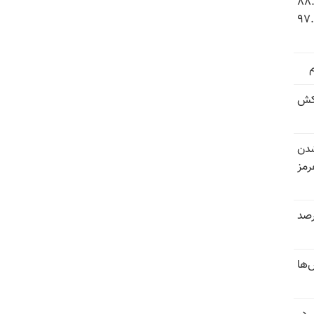
 شاخص فلاکت در ایران؛ تورم ۸۸.۶
 ۹.۱ درصد به سطح بی‌سابقه ۹۷.۷
کش
شدن
رمز
 خرداد و تیر بیش از ۳۰۰درصد
‌ها