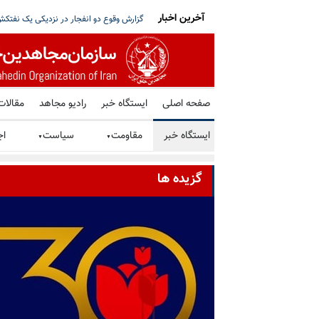
آخرین اخبار
ت بر سر مذاکره با آمریکا و استعفای پزشکیان
ترامپ: توافق با رژیم ایران را ترجیح می‌دهم
صفحه اصلی
ایستگاه خبر
رادیو مجاهد
مقالات
ایستگاه خبر
مقاومت
سیاست
اج
▼
▼
گزیده ها