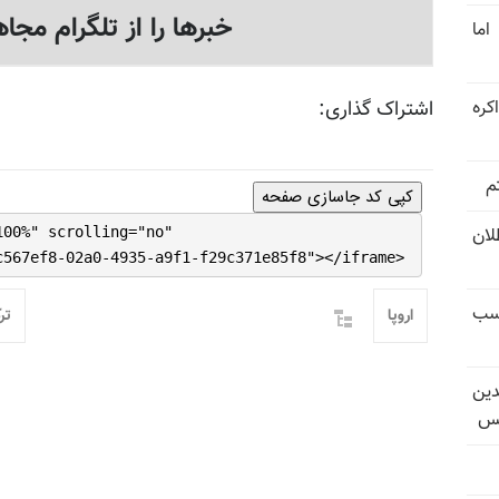
خبرها را از تلگرام مجاه
اما
کره
اشتراک گذاری:
م
کپی کد جاسازی صفحه
تل‌عام ۱۳۶۷؛ بطلان
100%" scrolling="no"
c567ef8-02a0-4935-a9f1-f29c371e85f8"></iframe>
کسب
اروپا
تر
دین
یس