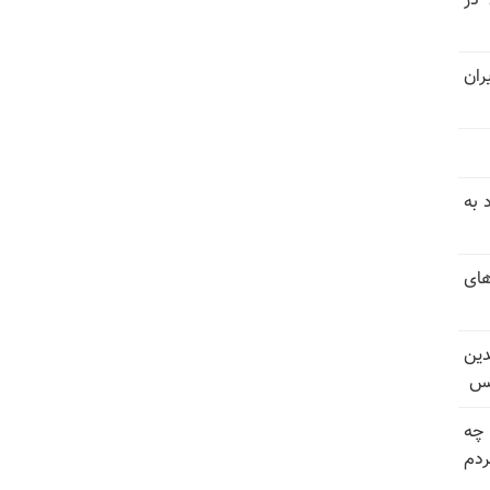
 در
ران
 به
های
دین
یس
 چه
دم