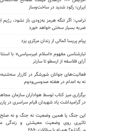
افزایش ۱۰۰ درصدی قیمت مصالح ساختمانی
ایران؛ رکود شدید در ساخت‌وساز
ترامپ: اگر تنگه هرمز به‌زودی باز نشود، رژیم ای
ضربه بسیار سختی خواهد خورد
پیام پریسا کمالی از زندان مرکزی یزد
تبارشناسی مفهوم «اسلام غیرسیاسی» با استناد
آرای فلاسفه از ارسطو تا سارتر
فعالیت‌های جوانان شورشگر در کارزار سه‌شنبه‌
نه به اعدام در هفته صدوسی‌و‌دوم
برگزاری میز کتاب توسط هواداران سازمان مجاه
در گرامیداشت یاد شهیدان قیام سراسری در پار
این جنگ یا همین وضعیت نه جنگ و نه صلح
تاثیری روی وضعیت معیشتی و زندگی مر
می‌گذاره؟ همراه با سؤالات -۲۸۶