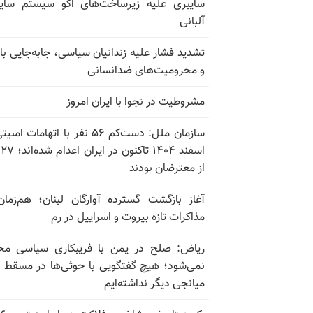
سایبری علیه زیرساخت‌های اکو سیستم سای
آلبانی
تشدید فشار علیه زندانیان سیاسی، جابه‌جایی با 
و محرومیت‌های ضدانسانی
مشروطیت در نجوا با ایران امروز
سازمان ملل: دست‌کم ۵۶ نفر با اتهامات ام
اسف
از معترضان بودند
آغاز بازگشت گسترده آوارگان لبنان؛ هم‌زمان
مذاکرات تازه بیروت و اسراییل در رم
ریاض: صلح در یمن با فریبکاری سیاسی مح
نمی‌شود؛ هیچ گفتگویی با حوثی‌ها در مسقط یا
میانجی دیگر نداشته‌ایم