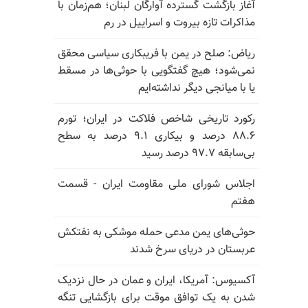
آغاز بازگشت گسترده آوارگان لبنان؛ هم‌زمان با
مذاکرات تازه بیروت و اسراییل در رم
ریاض: صلح در یمن با فریبکاری سیاسی محقق
نمی‌شود؛ هیچ گفتگویی با حوثی‌ها در مسقط
یا با میانجی دیگر نداشته‌ایم
رکورد تاریخی شاخص فلاکت در ایران؛ تورم
۸۸.۶ درصد و بیکاری ۹.۱ درصد به سطح
بی‌سابقه ۹۷.۷ درصد رسید
اجلاس شورای ملی مقاومت ایران - قسمت
هفتم
حوثی‌های یمن مدعی حمله موشکی به نفتکش
عربستان در دریای سرخ شدند
آکسیوس: آمریکا، ایران و عمان در حال نزدیک
شدن به یک توافق موقت برای بازگشایی تنگه