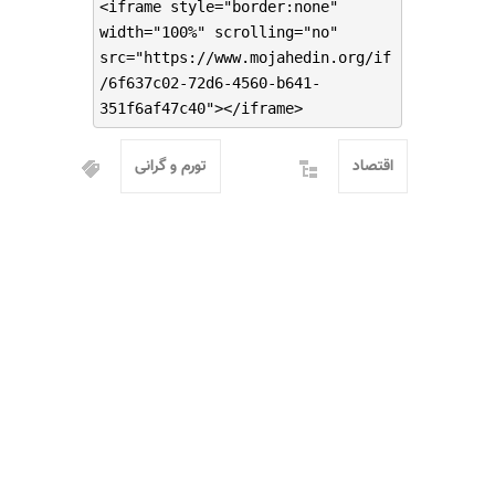
<iframe style="border:none"
width="100%" scrolling="no"
src="https://www.mojahedin.org/if
/6f637c02-72d6-4560-b641-
351f6af47c40"></iframe>
اقتصاد
تورم و گرانی