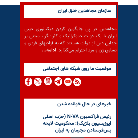
سازمان مجاهدین خلق ایران
مجاهدین در پی جایگزین کردن دیکتاتوری دینی
ایران با یک دولت دموکراتیک و کثرت‌گرا، مبتنی بر
جدایی دین از دولت هستند که به آزادیهای فردی و
تساوی زن و مرد احترام می‌گذارد.
ادامه...
موقعيت ما روى شبكه هاى اجتماعى
خبرهای در حال خوانده شدن
رئیس فراکسیون N-VA (حزب اصلی
اپوزیسیون بلژیک): محکومیت لایحه
پس‌فرستادن مجرمان به ایران