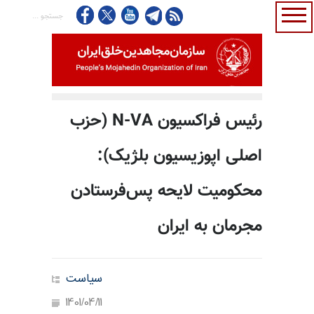
رئیس فراکسیون N-VA (حزب
اصلی اپوزیسیون بلژیک):
محکومیت لایحه پس‌فرستادن
مجرمان به ایران
سیاست
1401/04/11