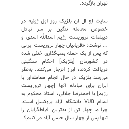
تهران بازگردد.
سایت اچ ال ان بلژیک روز اول ژوئیه در
خصوص معامله ننگین بر سر تبادل
دیپلمات تروریست رژیم اسدالله اسدی و
... نوشت: «قربانیان چهار تروریست ایرانی
که پس از یک حمله بمب‌گذاری خنثی شده
در کشورمان [بلژیک] احکام سنگینی
دریافت کردند، ابراز انزجار می‌کنند. به‌نظر
می‌رسد بلژیک در حال انجام معامله‌ای با
ایران برای مبادله آنها [چهار تروریست
رژیم] با احمدرضا جلالی، استاد محکوم به
اعدام VUB دانشگاه آزاد بروکسل است.
چرا ما چهار تن از بدترین افراط‌گرایان را
تنها پس از چهار سال حبس آزاد می‌کنیم؟