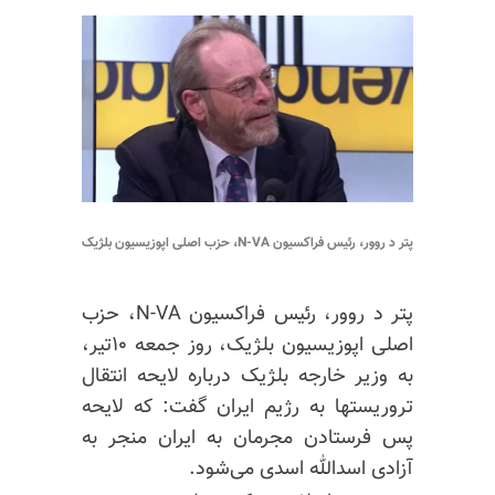
پتر د روور، رئیس فراکسیون N-VA، حزب اصلی اپوزیسیون بلژیک
پتر د روور، رئیس فراکسیون N-VA، حزب
اصلی اپوزیسیون بلژیک، روز جمعه ۱۰تیر،
به وزیر خارجه بلژیک درباره لایحه انتقال
تروریستها به رژیم ایران گفت: که لایحه
پس‌ فرستادن
مجرمان به ایران منجر به
آزادی اسدالله اسدی می‌شود.