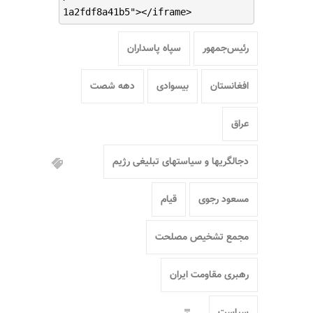
1a2fdf8a41b5"></iframe>
رئیس‌جمهور
سپاه پاسداران
افغانستان
بیسوادی
دهه شصت
عراق
دجالگریها و سیاستهای تبلیغی رژیم
مسعود رجوی
قیام
مجمع تشخیص مصلحت
رهبری مقاومت ایران