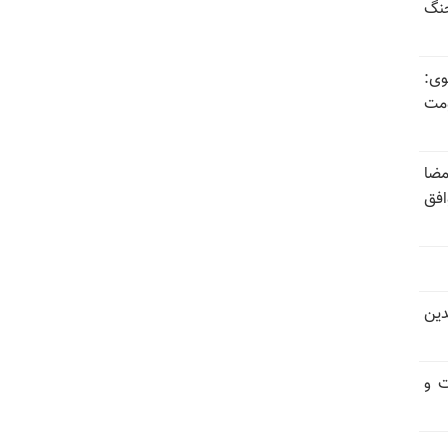
جنگ
وی:
ومت
مضا
افق
دین
ت و