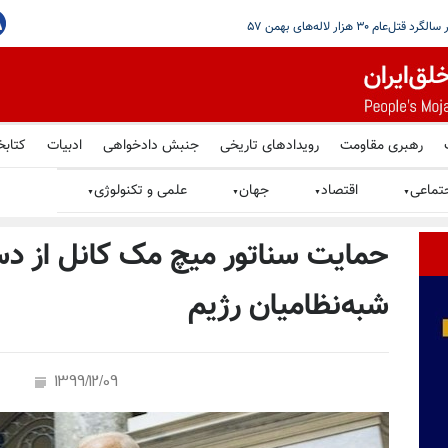
مرتبط با شبکه مالی سپاه
رهبری مقاومت
رویدادهای تاریخی
جنبش دادخواهی
ادبیات
کتابخ
تماعی
اقتصاد
جهان
علمی و تکنولوژی
▼
▼
▼
▼
حمایت سناتور میچ مک کانل از دست
شبه‌نظامیان رژیم
1399/12/09