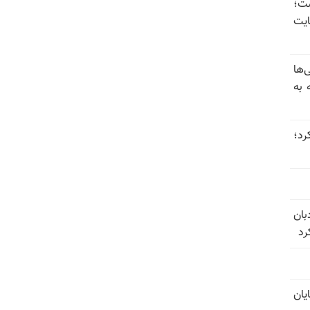
 گذاشت؛
یت
‌ها
 به
 عبور کرد؛
بان
رد
یان