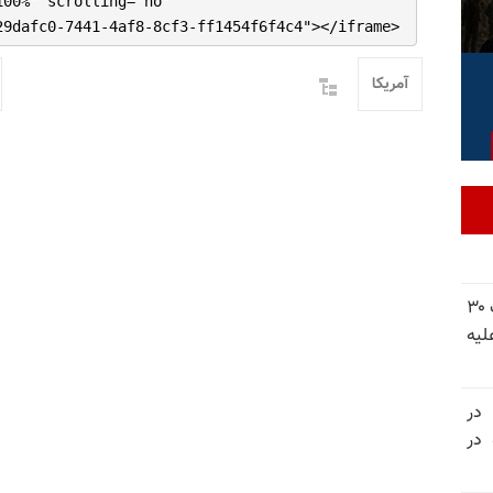
100%" scrolling="no"
29dafc0-7441-4af8-8cf3-ff1454f6f4c4"></iframe>
آمریکا
شورای ملی مقاومت ایران - مسئول شورا - تبریک ۳۰
لیه
 در
سالگرد قتل‌عام ۳۰ هزار لاله‌های بهمن ۵۷ در