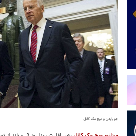
جو بایدن و میچ مک کانل
سناتور میچ مک کانل
رهبر اقلیت سنا ر