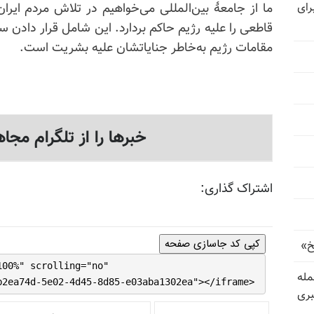
رای
ما از جامعهٔ بین‌المللی می‌خواهیم در تلاش مردم ایران 
قاطعی را علیه رژیم حاکم بردارد. این شامل قرار دادن 
مقامات رژیم به‌خاطر جنایاتشان علیه بشریت است.
خبرها را از تلگرام مجاه
اشتراک گذاری:
کپی کد جاسازی صفحه
خ»
100%" scrolling="no"
رای حمله
b2ea74d-5e02-4d45-8d85-e03aba1302ea"></iframe>
بری