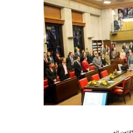
انتون
ژنو