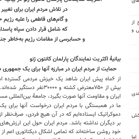
های
در تلاش مردم ایران برای تغییر د
و گام‌های قاطعی را علیه رژیم حا
 از
که شامل قرار دادن سپاه پاسدا
ی و
و حسابرسی از مقامات رژیم به‌خاطر ج
بیانیهٔ اکثریت نمایندگان پارلمان
کانتون
ژنو
حمایت از مردم ایران در مبارزه آنها برای یک جمهوری 
از ۶ماه پیش ایران شاهد یک خیزش مردمی گسترده 
بیش از ۷۵۰معترض کشته و ۳۰۰۰۰
ندی
ایران و مقاومت آنها صورت بگیرد، جامعهٔ بین‌المللی مس
ما در همبستگی با مردم ایران درخواست آنها برای ی
دموکراتیک ایستاده‌ایم که در آن هیچ فردی، صرف‌نظر از
کش
بر دیگران نداشته باشد. مردم ایران حول این ارزش‌های
خود روشن ساخته‌اند که تمامی اشکال دیکتاتوری اعم از 
اما