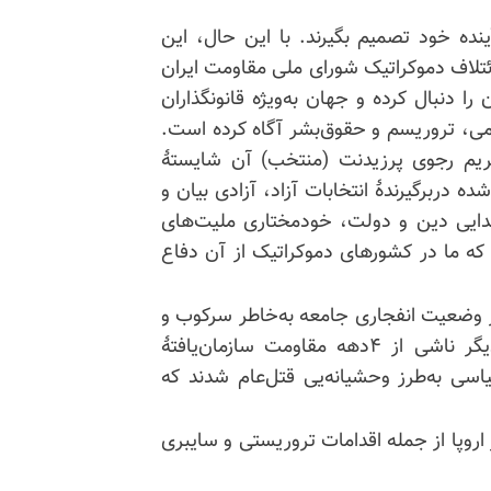
نده خود تصمیم بگیرند. با این حال، این
شناسیم که طی ۴دههٔ گذشته، ائتلاف دموکراتیک شورای ملی مقاومت ایران
را دنبال کرده و جهان به‌ویژه قانونگذاران
تمی، تروریسم و حقوق‌بشر آگاه کرده است.
 که برنامهٔ ۱۰ماده‌یی خانم مریم رجوی پرزیدنت (منتخب) آن شایستهٔ
ه دربرگیرندهٔ انتخابات آزاد، آزادی بیان و
 جدایی دین و دولت، خودمختاری ملیت‌های
که ما در کشورهای دموکراتیک از آن دفاع
از وضعیت انفجاری جامعه به‌خاطر سرکوب و
فقر و تبعیض و فساد حکومتی دانست و از سوی دیگر ناشی از ۴دهه مقاومت سازمان‌یافتهٔ
سال۱۳۶۷، بیش از ۳۰۰۰۰زندانی سیاسی به‌طرز وحشیانه‌یی قتل‌عام شدند که
اروپا از جمله اقدامات تروریستی و سایبری