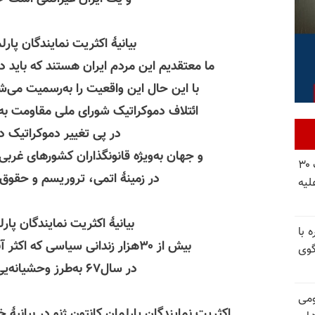
بیانیهٔ اکثریت نمایندگان پار
ما معتقدیم این مردم ایران هستند که باید د
با این حال این واقعیت را به‌رسمیت می‌شناسیم ک
ائتلاف دموکراتیک شورای ملی مقاومت به‌
در پی تغییر دموکراتیک در
و جهان به‌ویژه قانونگذاران کشورهای غربی
شورای ملی مقاومت ایران - مسئول شورا - تبریک ۳۰
در زمینهٔ اتمی، تروریسم و حقوق
لیه
بیانیهٔ اکثریت نمایندگان پار
 با
بیش از ۳۰هزار زندانی سیاسی که اکثر آنها از مجاهدین خلق بودند
گوی
در سال۶۷ به‌طرز وحشیانه‌یی قتل‌عام شدند
ومی
اکثریت نمایندگان پارلمان
کانتون
ژنو در بیانیهٔ 