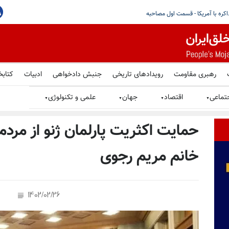
قومی در ایران تشدید شده؛ خواستار توقف بازداشت‌های خودسرانه، شکنجه
رهبری مقاومت
رویدادهای تاریخی
جنبش دادخواهی
ادبیات
کتابخ
تماعی
اقتصاد
جهان
علمی و تکنولوژی
▼
▼
▼
▼
خانم مریم رجوی
1402/02/26