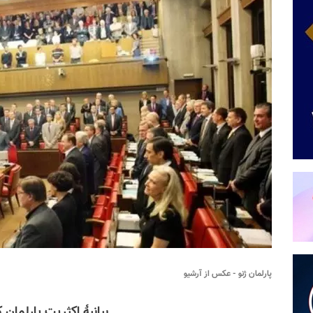
پارلمان ژنو - عکس از آرشیو
بیانیهٔ اکثریت پارلمان
ک