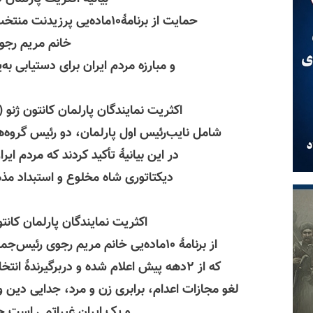
حمایت از برنامهٔ۱۰ماده‌یی پرزیدنت منتخب شورای ملی مقاومت ایران
خانم مریم رجو
و مبارزه مردم ایران برای دستیابی ب
اکثریت نمایندگان پارلمان
کانتون
ژنو (۶۳نماینده از ۱۰۰نمایند
شامل نایب‌رئیس اول پارلمان، دو رئیس گروه‌های پارلمانی
در این بیانیهٔ تأکید کردند که مردم ا
دیکتاتوری شاه مخلوع و استبداد مذه
اکثریت نمایندگان پارلمان
کانت
از برنامهٔ ۱۰ماده‌یی خانم مریم رجوی رئیس‌جمهور منتخب شورای ملی مقاومت
که از ۲دهه پیش اعلام شده و دربرگیرندهٔ انتخابات آزاد، آزادی بیان و اجتماعات
لغو مجازات اعدام، برابری زن و مرد، جدایی دین 
و یک ایران غیراتمی است ح