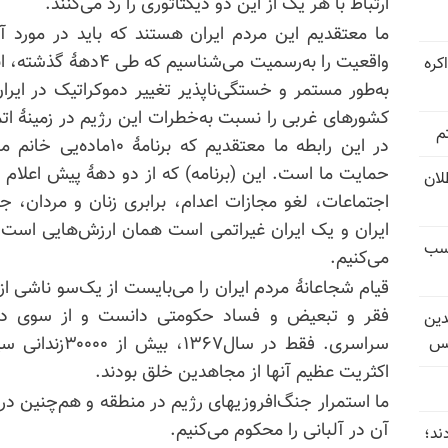
ارتباط با هر یک از این دو دیکتاتوری را رد می‌کنند.
ما معتقدیم این مردم ایران هستند که باید در مورد آی
واقعیت را به‌رسمیت می‌
کره
به‌طور مستمر و خستگی‌ناپذیر تغییر دموکراتیک در ایران 
کشورهای غربی را نسبت به‌خطرات این رژیم در زمینهٔ ا
م
در این رابطه ما معتقدیم
حمایت ما است. این (برنامه) که از دو دههٔ پیش اعلام شد
تل‌عام ۱۳۶۷؛ بطلان
اجتماعات، لغو مجازات اعدام، برابری زنان و مردان،
ایران و یک ایران غیراتمی است همان ارزش‌هایی است 
کسب
می‌کنیم.
قیام شجاعانهٔ مردم ایران را می‌بایست از یک‌سو ناشی 
دین
سراسری. فقط در 
یس
اکثریت عظیم آنها از مجاهدین خلق بودند.
ما استمرار جنگ‌افروزیهای رژیم در منطقه و هم‌چنین در 
آن در آلبانی را محکوم می‌کنیم.
ند؛