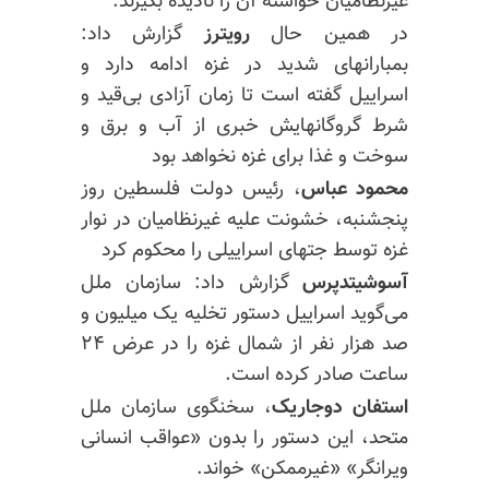
غیرنظامیان خواسته آن را نادیده بگیرند.
در همین حال
رویترز
گزارش داد:
بمبارانهای شدید در غزه ادامه دارد و
اسراییل گفته است تا زمان آزادی بی‌قید و
شرط گروگانهایش خبری از آب و برق و
سوخت و غذا برای غزه نخواهد بود
محمود عباس
، رئیس دولت فلسطین روز
پنجشنبه، خشونت علیه غیرنظامیان در نوار
غزه توسط جتهای اسراییلی را محکوم کرد
آسوشیتدپرس
گزارش داد: سازمان ملل
می‌گوید اسراییل دستور تخلیه یک میلیون و
صد هزار نفر از شمال غزه را در عرض ۲۴
ساعت صادر کرده است.
استفان دوجاریک
، سخنگوی سازمان ملل
متحد، این دستور را بدون «عواقب انسانی
ویرانگر» «غیرممکن» خواند.