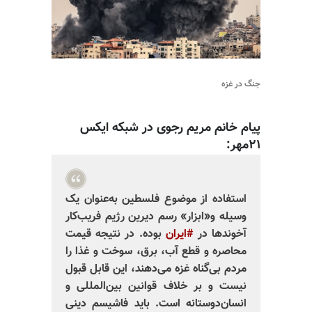
جنگ در غزه
پیام خانم مریم رجوی در شبکه ایکس
۲۱مهر:
استفاده از موضوع فلسطين به‌عنوان يک
وسيله و«ابزار» رسم ديرين رژيم فريب‌كار
آخوندها در
#ايران
بوده. در نتيجه قيمت
محاصره و قطع آب، برق، سوخت و غذا را
مردم بی‌گناه غزه می‌دهند، اين قابل قبول
نيست و بر خلاف قوانين بين‌المللی و
انسان‌دوستانه است. بايد فاشيسم دينی