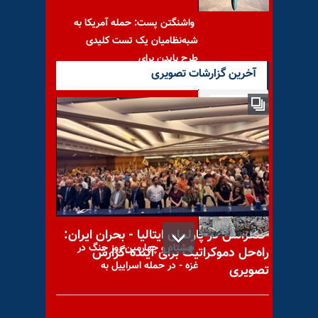
واشنگتن پست: حمله آمریکا به
شبه‌نظامیان یک تست کلیدی
طرح بایدن برای
آخرین گزارشات تصویری
جهان رسانه – دوشنبه، ۲۳آبان
۱۳۹۰
کنفرانس در پارلمان ایتالیا - بحران ایران:
هشتاد و چهارمین روز جنگ در
راه‌حل دموکراتیک برای آینده-گزارش
غزه - در حمله اسراییل به
تصویری