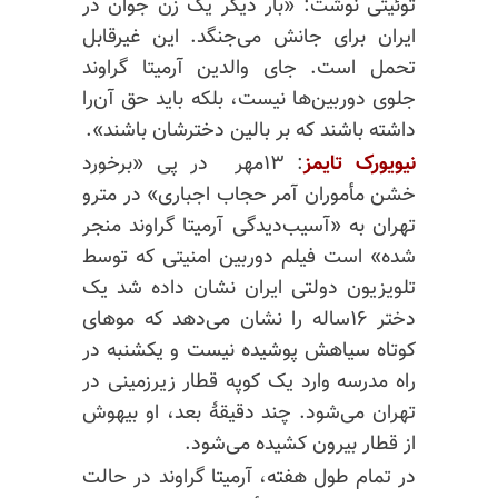
توئیتی نوشت: «بار دیگر یک زن جوان در
ایران برای جانش می‌جنگد. این غیرقابل
تحمل است. جای والدین آرمیتا گراوند
جلوی دوربین‌ها نیست، بلکه باید حق آن‌را
داشته باشند که بر بالین دخترشان باشند».
نیویورک تایمز
: ۱۳
مهر در پی «برخورد
خشن مأموران آمر حجاب اجباری» در مترو
تهران به «آسیب‌دیدگی آرمیتا گراوند منجر
شده» است فیلم
دوربین امنیتی که توسط
تلویزیون دولتی ایران نشان داده شد یک
دختر ۱۶ساله را نشان می‌دهد که موهای
کوتاه سیاهش پوشیده نیست و یکشنبه در
راه مدرسه وارد یک کوپه قطار زیرزمینی در
تهران می‌شود. چند دقیقهٔ بعد، او بیهوش
از قطار بیرون کشیده می‌شود.
در تمام طول هفته، آرمیتا گراوند در حالت