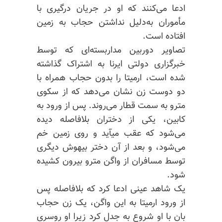
ادعا می‌کنند که او در جریان درگیری با
مأموران به‌دلیل نداشتن حجاب به زمین
افتاده است.
تصاویر دوربین
مداربسته‌ای
که توسط
خبرگزاری دولتی ایرنا به اشتراک گذاشته
شده است،
ارمیتا
را بدون حجاب همراه با
دو دوست زن نشان می‌دهد که از سکوی
مترو به سمت قطار می‌روند. پس از ورود به
کابین، یکی از دختران بلافاصله دیده
می‌شود که عقب
میآید
و روی زمین خم
می‌شود، و بعد از آن دختر بیهوش دیگری
توسط مسافران از واگن مترو بیرون کشیده
شود.
یک شاهد عینی ادعا کرد که بلافاصله پس
از ورود
ارمیتا
به این واگن، یک زن حجاب
بان با او شروع به جدل کرد زیرا او روسری