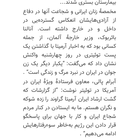
بیمارستان بستری شدند...
مخمصهٔ زنان ایرانی و شجاعت آنها در دفاع
از آزادی‌هایشان انعکاس گسترده‌یی در
داخل و در خارج داشته است. آنالنا
بائربوک، وزیر خارجهٔ آلمان، از جمله
کسانی بود که به اخبار آرمیتا با گذاشتن یک
پست توئیتری در روز چهارشنبه واکنش
نشان داد که می‌گفت: ”یکبار دیگر یک زن
جوان در ایران در نبرد مرگ و زندگی است“ .
آبرام پالی، معاون فرستادهٔ ویژهٔ ایران در
آمریکا در توئیتر نوشت: ”از گزارشات که
گشت ارشاد ایران آرمیتا گراوند را زده شوکه
و نگران هستم. ما به ایستادن در کنار مردم
شجاع ایران و کار با جهان برای پاسخگو
قرار دادن این رژیم به‌خاطر
سوءرفتارهایش
ادامه می‌دهیم“ .