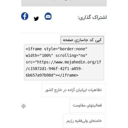
اشتراک گذاری:
کپی کد جاسازی صفحه
<iframe style="border:none"
width="100%" scrolling="no"
src="https://www.mojahedin.org/if
/c15872d1-946f-42f1-a859-
6b657a97b98d"></iframe>
تظاهرات ایرانیان آزاده در خارج کشور
فعالیتهای مقاومت
خامنه‌ای ولی‌فقیه رژیم