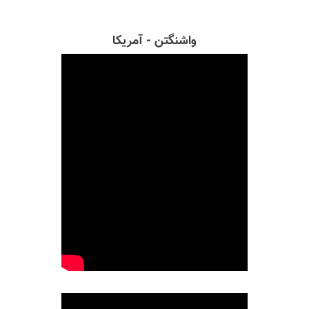
واشنگتن - آمریکا