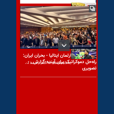
زوزه‌های شکست نظام در
نسل‌کشی و شیطان‌سازی از
مجاهدین
کنفرانس در پارلمان ایتالیا - بحران ایران:
راه‌حل دموکراتیک برای آینده-گزارش
«جنازه‌چرخانی» رئیسی و ربط آن
تصویری
به «آبروی نظام»!
با یاد مجاهد شهید علی اکبر
معراجی