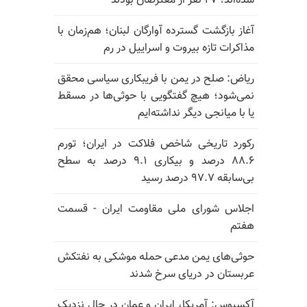
شده‌اند؛ ۲۷ نفر از معترضان بودند
آغاز بازگشت گسترده آوارگان لبنان؛ هم‌زمان با
مذاکرات تازه بیروت و اسراییل در رم
ریاض: صلح در یمن با فریبکاری سیاسی محقق
نمی‌شود؛ هیچ گفتگویی با حوثی‌ها در مسقط
یا با میانجی دیگر نداشته‌ایم
رکورد تاریخی شاخص فلاکت در ایران؛ تورم
۸۸.۶ درصد و بیکاری ۹.۱ درصد به سطح
بی‌سابقه ۹۷.۷ درصد رسید
اجلاس شورای ملی مقاومت ایران - قسمت
هفتم
حوثی‌های یمن مدعی حمله موشکی به نفتکش
عربستان در دریای سرخ شدند
آکسیوس: آمریکا، ایران و عمان در حال نزدیک