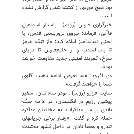
بود هیچ موردی از کشته شدن گزارش نشده
است.
خبرگزاری فارس (رژیم) ـ پاسدار اسماعیل
قاآنی، فرمانده نیروی تروریستی قدس، با
لحنی تهدیدآمیز اعلام کرد: «از تنگه هرمز
تا باب‌المندب و از خلیج‌فارس تا دریای
سرخ، کمربند امنیتی جدید مقاومت خواهد
بود».
وی افزود: «به تعرض ادامه دهید، گلوی
شما را خواهند گرفت».
سایت فرارو (رژیم) ـ نوذر ساداتیان، سفیر
پیشین رژیم در انگلستان، در ادامه جنگ
باندی بر سر مذاکرات، به مخالفان مذاکره
حمله کرد و گفت: «رفتار برخی جریانهای
تندرو و بعضاً نادان در داخل کشور به‌شدت