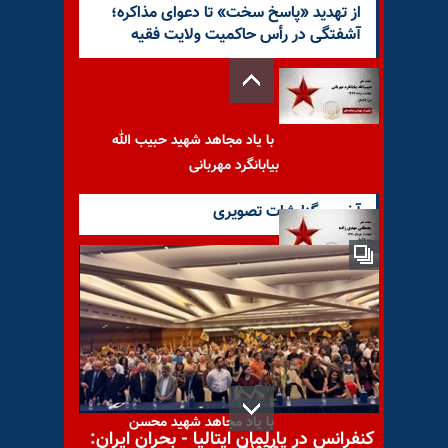
از تهدید «پاسخ سخت» تا دعوای مذاکره؛
آشفتگی در رأس حاکمیت ولایت فقیه
با یاد مجاهد شهید حبیب الله
بیابانگرد مهربانی
آخرین گزارشات تصویری
با یاد مجاهد شهید مصطفی
مهدی زاده
با یاد مجاهد شهید محسن
کنفرانس در پارلمان ایتالیا - بحران ایران:
محمدی