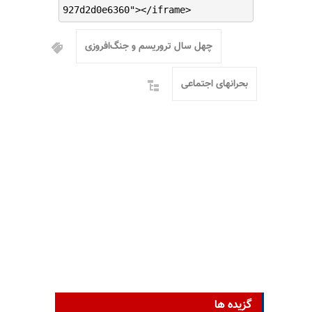
927d2d0e6360"></iframe>
چهل سال تروریسم و جنگ‌افروزی
بحرانهای اجتماعی
گزیده ها