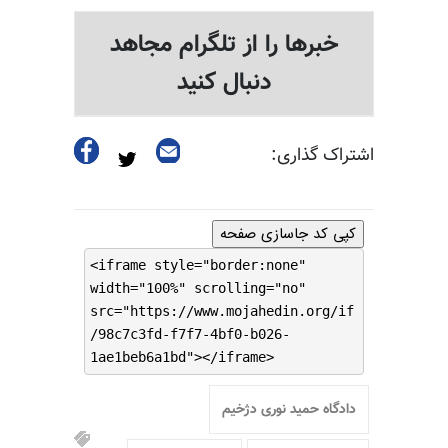
خبرها را از تلگرام مجاهد
دنبال کنید
اشتراک گذاری:
کپی کد جاسازی صفحه
<iframe style="border:none"
width="100%" scrolling="no"
src="https://www.mojahedin.org/if
/98c7c3fd-f7f7-4bf0-b026-
1ae1beb6a1bd"></iframe>
دادگاه حمید نوری دژخیم