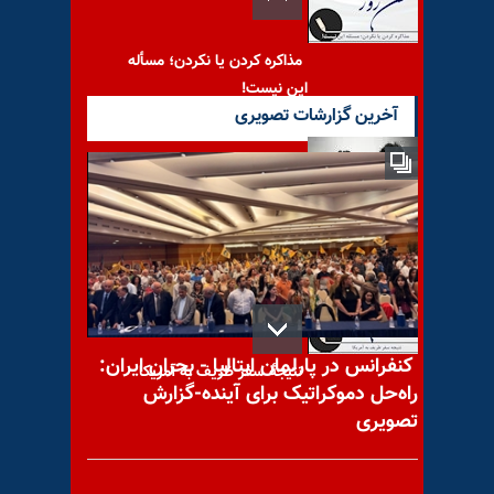
مذاکره کردن یا نکردن؛ مسأله
این نیست!
آخرین گزارشات تصویری
با یاد مجاهد شهید امان الله
(امان) طاهرلو
نتیجهٔ سفر ظریف به آمریکا
کنفرانس در پارلمان ایتالیا - بحران ایران:
راه‌حل دموکراتیک برای آینده-گزارش
تصویری
با یاد مجاهد شهید حیدر تهمن