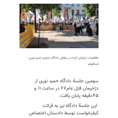
تظاهرات ایرانیان آزاده در مقابل دادگاه دژخیم حمید نوری -
استکهلم
سومين جلسهٔ دادگاه حميد نوری از
دژخيمان قتل عام۶۷ در ساعت ۱۱ و
۴۵دقيقه پايان يافت.
این
جلسهٔ دادگاه نيز به قرائت
کيفرخواست توسط دادستان اختصاص