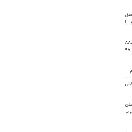
قق
 با
 شاخص فلاکت در ایران؛ تورم ۸۸.۶
 ۹.۱ درصد به سطح بی‌سابقه ۹۷.۷
کش
شدن
رمز