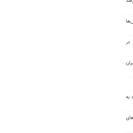
 خرداد و تیر بیش از ۳۰۰درصد
‌ها
 در
ران
 به
های