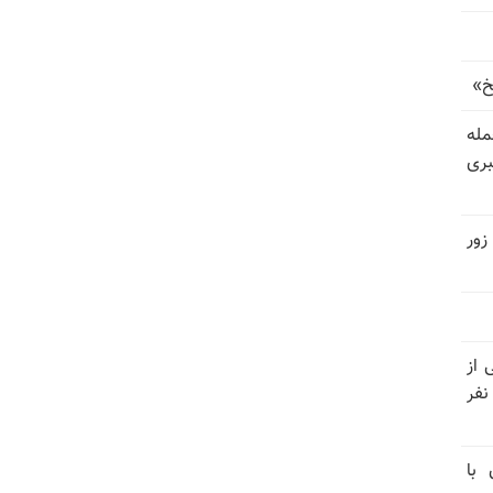
خ»
رای حمله
بری
زور
نیتی از
ند ۱۴۰۴ تاکنون در ایران اعدام شده‌اند؛ ۲۷ نفر
 با