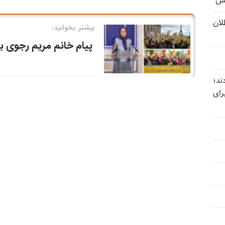
یس
تل‌عام ۱۳۶۷؛ بطلان
ند؛
رای